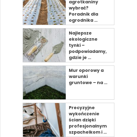
agrotkaniny
wybrać?
Poradnik dla
ogrodnika …
Najlepsze
ekologiczne
tynki –
podpowiadamy,
gdzie je …
Mur oporowy a
warunki
gruntowe – na …
Precyzyjne
wykończenie
ścian dzięki
profesjonalnym
szpachelkom i …