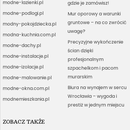
modne-lazienki.pl
gdzie je zamówisz!
modne-podlogi.pl
Mur oporowy a warunki
gruntowe – na co zwrócić
modny-pokojdziecka.pl
uwagę?
modna-kuchnia.com.pl
Precyzyjne wykończenie
modne-dachy.pl
ścian dzięki
modne-instalacje.pl
profesjonalnym
modne-izolacje.pl
szpachelkom i pacom
murarskim
modne-malowanie.pl
Biura na wynajem w sercu
modne-okna.com.pl
Wrocławia – wygoda i
modnemieszkania.pl
prestiż w jednym miejscu
ZOBACZ TAKŻE