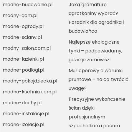
modne-budowanie.pl
Jaką gramaturę
agrotkaniny wybrać?
modny-dom.pl
Poradnik dla ogrodnika i
modne-ogrody.pl
budowlańca
modne-sciany.pl
Najlepsze ekologiczne
modny-salon.com.pl
tynki – podpowiadamy,
modne-lazienki.pl
gdzie je zamówisz!
modne-podlogi.pl
Mur oporowy a warunki
gruntowe – na co zwrócić
modny-pokojdziecka.pl
uwagę?
modna-kuchnia.com.pl
Precyzyjne wykończenie
modne-dachy.pl
ścian dzięki
modne-instalacje.pl
profesjonalnym
modne-izolacje.pl
szpachelkom i pacom