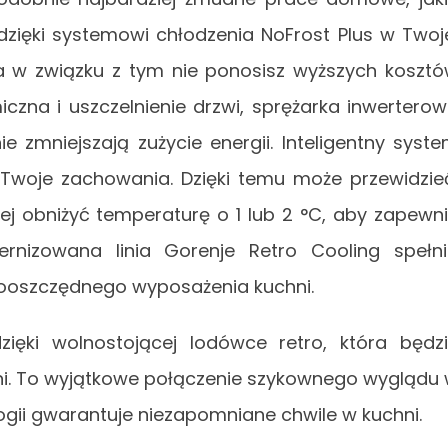
dzięki systemowi chłodzenia NoFrost Plus w Twoj
 a w związku z tym nie ponosisz wyższych koszt
miczna i uszczelnienie drzwi, sprężarka inwertero
e zmniejszają zużycie energii. Inteligentny syst
e Twoje zachowania. Dzięki temu może przewidzie
iej obniżyć temperaturę o 1 lub 2 °C, aby zapewn
ernizowana linia Gorenje Retro Cooling spełn
gooszczędnego wyposażenia kuchni.
ięki wolnostojącej lodówce retro, która będz
ni. To wyjątkowe połączenie szykownego wyglądu
logii gwarantuje niezapomniane chwile w kuchni.