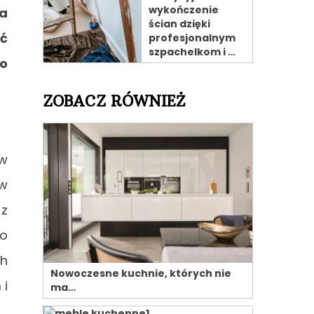
wykończenie
ta
ścian dzięki
eć
profesjonalnym
szpachelkom i …
go
ZOBACZ RÓWNIEŻ
 w
 w
z
co
ch
Nowoczesne kuchnie, których nie
 i
ma…