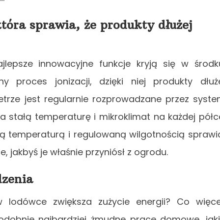
óra sprawia, że produkty dłużej
ajlepsze innowacyjne funkcje kryją się w środk
ny proces jonizacji, dzięki niej produkty dłuż
etrze jest regularnie rozprowadzane przez syst
ia stałą temperaturę i mikroklimat na każdej półc
ką temperaturą i regulowaną wilgotnością sprawi
, jakbyś je właśnie przyniósł z ogrodu.
dzenia
 lodówce zwiększa zużycie energii? Co więce
odobnie najbardziej żmudne prace domowe, jak