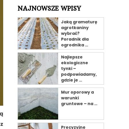
NAJNOWSZE WPISY
Jaką gramaturę
agrotkaniny
wybrać?
Poradnik dla
ogrodnika …
Najlepsze
ekologiczne
tynki –
podpowiadamy,
gdzie je …
Mur oporowy a
warunki
gruntowe – na …
ną
 z
Precyzyjne