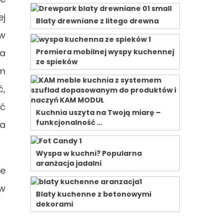
ej
Blaty drewniane z litego drewna
ów
wa
Premiera mobilnej wyspy kuchennej
ze spieków
em
ć,
ić
Kuchnia uszyta na Twoją miarę –
funkcjonalność …
ia
Wyspa w kuchni? Popularna
aranżacja jadalni
ie
 w
Blaty kuchenne z betonowymi
dekorami