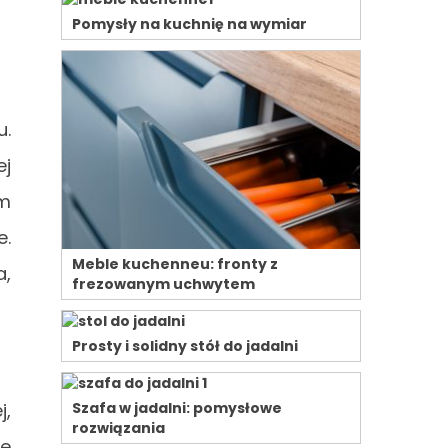
Pomysły na kuchnię na wymiar
u.
ej
em
e.
Meble kuchenneu: fronty z
a,
frezowanym uchwytem
Prosty i solidny stół do jadalni
j,
Szafa w jadalni: pomysłowe
rozwiązania
ie