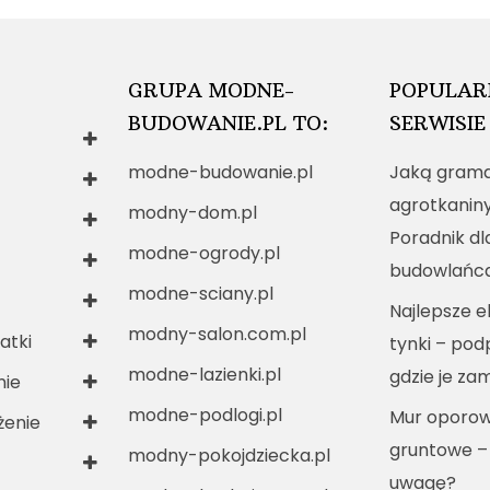
GRUPA MODNE-
POPULAR
BUDOWANIE.PL TO:
SERWISIE
modne-budowanie.pl
Jaką grama
agrotkanin
modny-dom.pl
Poradnik dl
modne-ogrody.pl
budowlańc
modne-sciany.pl
Najlepsze e
modny-salon.com.pl
atki
tynki – po
modne-lazienki.pl
gdzie je za
nie
modne-podlogi.pl
Mur oporow
enie
gruntowe –
modny-pokojdziecka.pl
uwagę?