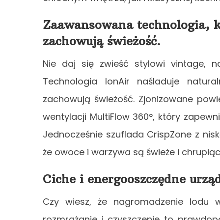
Zaawansowana technologia, kt
zachowują świeżość.
Nie daj się zwieść stylowi vintage, n
Technologia IonAir naśladuje natural
zachowują świeżość. Zjonizowane powi
wentylacji MultiFlow 360°, który zapewn
Jednocześnie szuflada CrispZone z nis
że owoce i warzywa są świeże i chrupiące
Ciche i energooszczędne urzą
Czy wiesz, że nagromadzenie lodu w
rozmrażanie i czyszczenie to prawdop