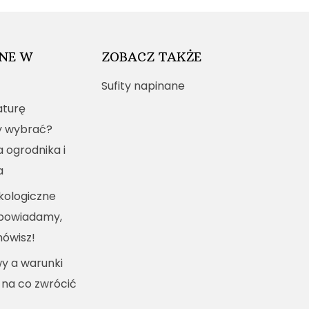
NE W
ZOBACZ TAKŻE
Sufity napinane
turę
y wybrać?
a ogrodnika i
a
kologiczne
dpowiadamy,
mówisz!
y a warunki
 na co zwrócić