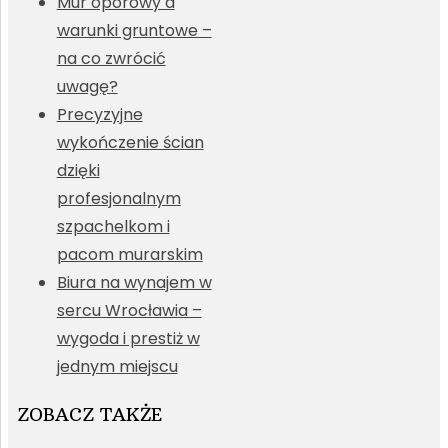
Mur oporowy a
warunki gruntowe –
na co zwrócić
uwagę?
Precyzyjne
wykończenie ścian
dzięki
profesjonalnym
szpachelkom i
pacom murarskim
Biura na wynajem w
sercu Wrocławia –
wygoda i prestiż w
jednym miejscu
ZOBACZ TAKŻE