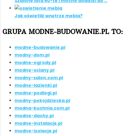
Szalone lata 60-te i mocne dodatki do …
Jak oświetlić wnętrze mebla?
GRUPA MODNE-BUDOWANIE.PL TO:
modne-budowanie.pl
modny-dom.pl
modne-ogrody.pl
modne-sciany.pl
modny-salon.com.pl
modne-lazienki.pl
modne-podlogi.pl
modny-pokojdziecka.pl
modna-kuchnia.com.pl
modne-dachy.pl
modne-instalacje.pl
modne-izolacje.pl