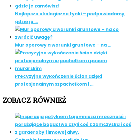
Najlepsze ekologiczne tynki – podpowiadamy,
gdzie je …
Mur oporowy a warunki gruntowe – na …
Precyzyjne wykończenie ścian dzięki
profesjonalnym szpachelkom i …
ZOBACZ RÓWNIEŻ
Gotyckie lampy w wersji de Lux