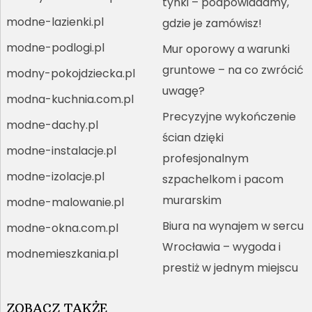
tynki – podpowiadamy,
modne-lazienki.pl
gdzie je zamówisz!
modne-podlogi.pl
Mur oporowy a warunki
gruntowe – na co zwrócić
modny-pokojdziecka.pl
uwagę?
modna-kuchnia.com.pl
Precyzyjne wykończenie
modne-dachy.pl
ścian dzięki
modne-instalacje.pl
profesjonalnym
modne-izolacje.pl
szpachelkom i pacom
murarskim
modne-malowanie.pl
Biura na wynajem w sercu
modne-okna.com.pl
Wrocławia – wygoda i
modnemieszkania.pl
prestiż w jednym miejscu
ZOBACZ TAKŻE