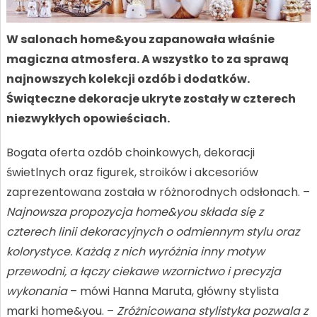
W salonach home&you zapanowała właśnie
magiczna atmosfera. A wszystko to za sprawą
najnowszych kolekcji ozdób i dodatków.
Świąteczne dekoracje ukryte zostały w czterech
niezwykłych opowieściach.
Bogata oferta ozdób choinkowych, dekoracji
świetlnych oraz figurek, stroików i akcesoriów
zaprezentowana została w różnorodnych odsłonach. –
Najnowsza propozycja home&you składa się z
czterech linii dekoracyjnych o odmiennym stylu oraz
kolorystyce. Każdą z nich wyróżnia inny motyw
przewodni, a łączy ciekawe wzornictwo i precyzja
wykonania
– mówi Hanna Maruta, główny stylista
marki home&you. –
Zróżnicowana stylistyka pozwala z