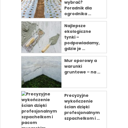
wybrać?
Poradnik dla
ogrodnika …
Najlepsze
ekologiczne
tynki –
podpowiadamy,
gdzie je …
Mur oporowy a
warunki
gruntowe – na …
Precyzyjne
wykończenie
ścian dzięki
profesjonalnym
szpachelkom i …