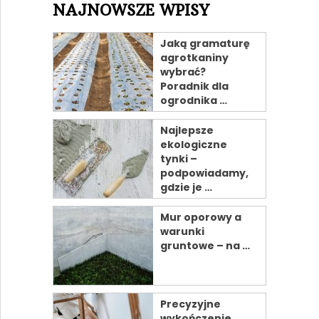
NAJNOWSZE WPISY
Jaką gramaturę
agrotkaniny
wybrać?
Poradnik dla
ogrodnika …
Najlepsze
ekologiczne
tynki –
podpowiadamy,
gdzie je …
Mur oporowy a
warunki
gruntowe – na …
Precyzyjne
wykończenie