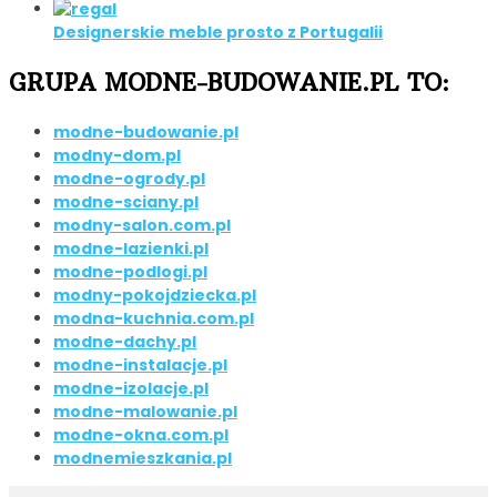
Designerskie meble prosto z Portugalii
GRUPA MODNE-BUDOWANIE.PL TO:
modne-budowanie.pl
modny-dom.pl
modne-ogrody.pl
modne-sciany.pl
modny-salon.com.pl
modne-lazienki.pl
modne-podlogi.pl
modny-pokojdziecka.pl
modna-kuchnia.com.pl
modne-dachy.pl
modne-instalacje.pl
modne-izolacje.pl
modne-malowanie.pl
modne-okna.com.pl
modnemieszkania.pl