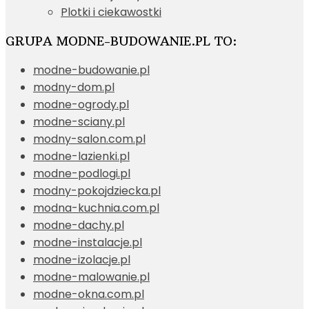
Plotki i ciekawostki
GRUPA MODNE-BUDOWANIE.PL TO:
modne-budowanie.pl
modny-dom.pl
modne-ogrody.pl
modne-sciany.pl
modny-salon.com.pl
modne-lazienki.pl
modne-podlogi.pl
modny-pokojdziecka.pl
modna-kuchnia.com.pl
modne-dachy.pl
modne-instalacje.pl
modne-izolacje.pl
modne-malowanie.pl
modne-okna.com.pl