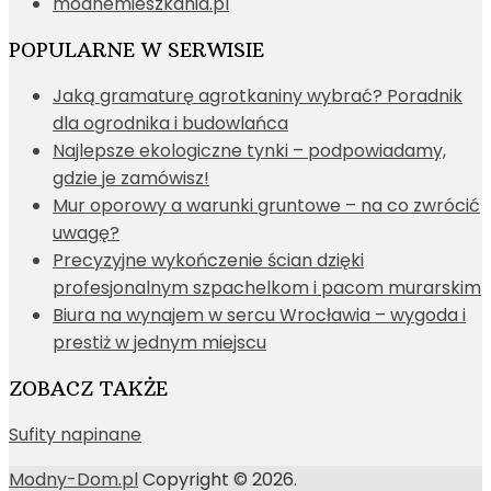
modnemieszkania.pl
POPULARNE W SERWISIE
Jaką gramaturę agrotkaniny wybrać? Poradnik
dla ogrodnika i budowlańca
Najlepsze ekologiczne tynki – podpowiadamy,
gdzie je zamówisz!
Mur oporowy a warunki gruntowe – na co zwrócić
uwagę?
Precyzyjne wykończenie ścian dzięki
profesjonalnym szpachelkom i pacom murarskim
Biura na wynajem w sercu Wrocławia – wygoda i
prestiż w jednym miejscu
ZOBACZ TAKŻE
Sufity napinane
Modny-Dom.pl
Copyright © 2026.