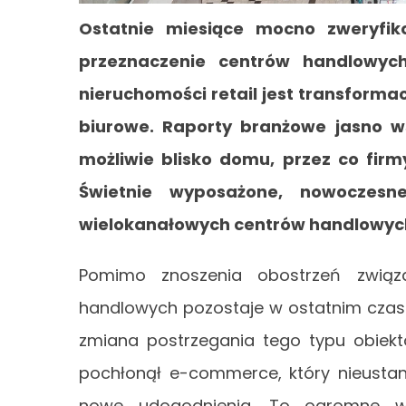
Ostatnie miesiące mocno zweryfik
przeznaczenie centrów handlowyc
nieruchomości retail jest transforma
biurowe. Raporty branżowe jasno w
możliwie blisko domu, przez co firmy
Świetnie wyposażone, nowoczesne
wielokanałowych centrów handlowyc
Pomimo znoszenia obostrzeń związa
handlowych pozostaje w ostatnim czas
zmiana postrzegania tego typu obiek
pochłonął e-commerce, który nieustan
nowe udogodnienia. To ogromne wy