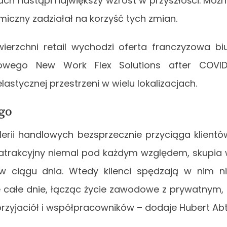
ach nastąpi największy wzrost w przyszłości. Moż
miczny zadziałał na korzyść tych zmian.
ierzchni retail wychodzi oferta franczyzowa bi
żowego New Work Flex Solutions after COVI
lastycznej przestrzeni w wielu lokalizacjach.
go
erii handlowych bezsprzecznie przyciąga klientó
ę atrakcyjny niemal pod każdym względem, skupia
w ciągu dnia. Wtedy klienci spędzają w nim n
 całe dnie, łącząc życie zawodowe z prywatnym,
rzyjaciół i współpracowników – dodaje Hubert Abt