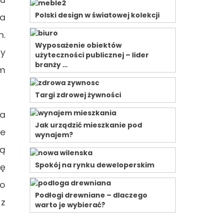
Polski design w światowej kolekcji
 a
h.
Wyposażenie obiektów
zy
użyteczności publicznej – lider
branży …
m
Targi zdrowej żywności
ia
Jak urządzić mieszkanie pod
ne
wynajem?
ią
Spokój na rynku deweloperskim
tę
ko
Podłogi drewniane – dlaczego
 z
warto je wybierać?