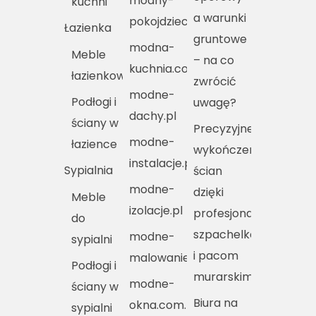
modny-
kuchni
a warunki
pokojdziecka.pl
Łazienka
gruntowe
modna-
Meble
– na co
kuchnia.com.pl
łazienkowe
zwrócić
modne-
Podłogi i
uwagę?
dachy.pl
ściany w
Precyzyjne
modne-
łazience
wykończenie
instalacje.pl
Sypialnia
ścian
modne-
dzięki
Meble
izolacje.pl
profesjonalnym
do
szpachelkom
modne-
sypialni
i pacom
malowanie.pl
Podłogi i
murarskim
modne-
ściany w
Biura na
okna.com.pl
sypialni