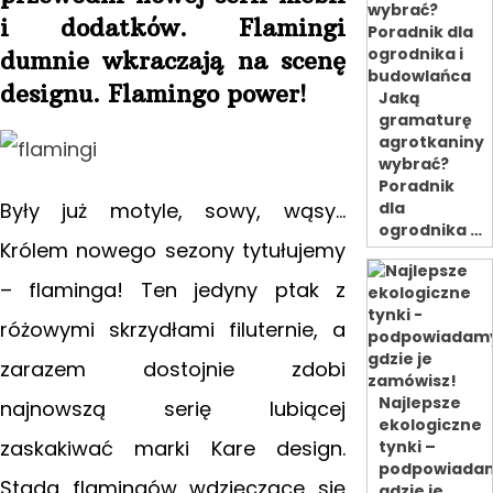
i dodatków. Flamingi
dumnie wkraczają
na scenę
designu. Flamingo power!
Jaką
gramaturę
agrotkaniny
wybrać?
Poradnik
Były już motyle, sowy, wąsy…
dla
ogrodnika …
Królem nowego sezony tytułujemy
– flaminga! Ten jedyny ptak
z
różowymi skrzydłami filuternie, a
zarazem dostojnie zdobi
Najlepsze
najnowszą serię lubiącej
ekologiczne
zaskakiwać marki Kare design.
tynki –
podpowiada
Stada flamingów wdzięczące się
gdzie je …