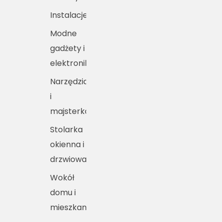
Instalacje
Modne
gadżety i
elektronika
Narzędzia
i
majsterkowanie
Stolarka
okienna i
drzwiowa
Wokół
domu i
mieszkania