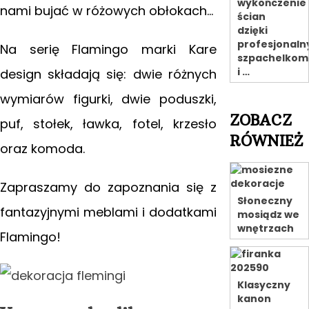
wykończenie
nami bujać w różowych obłokach…
ścian
dzięki
profesjonal
Na serię Flamingo marki Kare
szpachelkom
i …
design składają się: dwie różnych
wymiarów figurki, dwie poduszki,
ZOBACZ
puf, stołek, ławka, fotel, krzesło
RÓWNIEŻ
oraz komoda.
Zapraszamy do zapoznania się z
Słoneczny
fantazyjnymi meblami i dodatkami
mosiądz we
wnętrzach
Flamingo!
Klasyczny
kanon