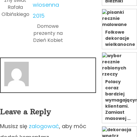
zny świat
bieżniki
Rafała
Olbińskiego
Domowe
Folkowe
prezenty na
dekoracje
Dzień Kobiet
wielkanocne
Polacy
coraz
bardziej
wymagający
klientami.
Leave a Reply
Zamiast
masowej …
Musisz się
zalogować
, aby móc