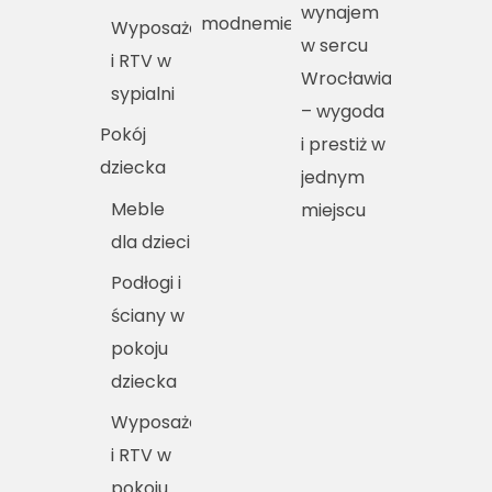
wynajem
modnemieszkania.pl
Wyposażenie
w sercu
i RTV w
Wrocławia
sypialni
– wygoda
Pokój
i prestiż w
dziecka
jednym
Meble
miejscu
dla dzieci
Podłogi i
ściany w
pokoju
dziecka
Wyposażenie
i RTV w
pokoju