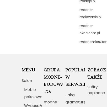
izolacje.pl
modne-
malowanie.pl
modne-
okna.com.pl
modnemieszkani
MENU
GRUPA
POPULARNE
ZOBACZ
MODNE-
W
TAKŻE
Salon
BUDOWANIE.PL
SERWISIE
Sufity
Meble
TO:
napinane
Jaką
pokojowe
modne-
gramaturę
Wyposażenie