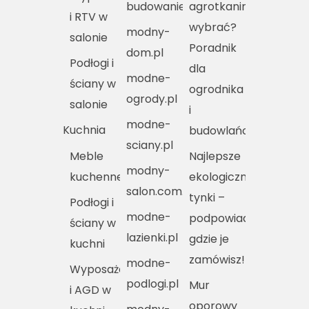
budowanie.pl
agrotkaniny
i RTV w
wybrać?
modny-
salonie
Poradnik
dom.pl
Podłogi i
dla
modne-
ściany w
ogrodnika
ogrody.pl
salonie
i
modne-
Kuchnia
budowlańca
sciany.pl
Meble
Najlepsze
modny-
kuchenne
ekologiczne
salon.com.pl
tynki –
Podłogi i
modne-
podpowiadamy,
ściany w
lazienki.pl
gdzie je
kuchni
zamówisz!
modne-
Wyposażenie
podlogi.pl
Mur
i AGD w
oporowy