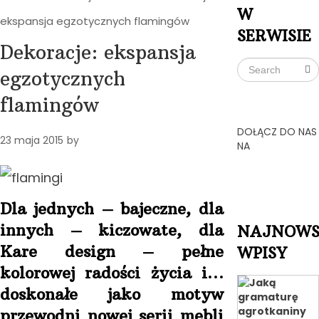
W
ekspansja egzotycznych flamingów
SERWISIE
Dekoracje: ekspansja
egzotycznych
flamingów
DOŁĄCZ DO NAS
23 maja 2015
by
NA
Dla jednych – bajeczne, dla
innych – kiczowate, dla
NAJNOWS
Kare design – pełne
WPISY
kolorowej radości życia
i…
doskonałe jako motyw
przewodni nowej serii mebli