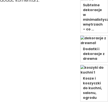
dodać komentarz.
Subtelne
dekoracje
w
minimalistyc
wnętrzach
– co …
Dodatki i
dekoracje z
drewna
Kosze i
koszyczki
do kuchni,
salonu,
ogrodu