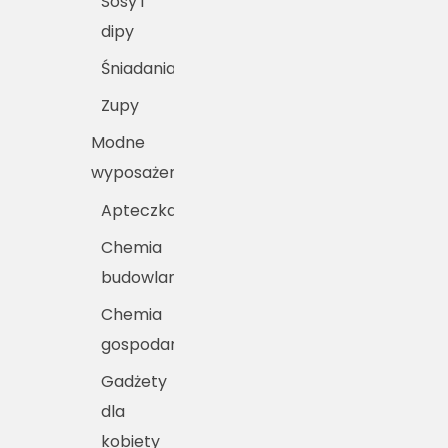
Sosy i
dipy
Śniadania
Zupy
Modne
wyposażenie
Apteczka
Chemia
budowlana
Chemia
gospodarcza
Gadżety
dla
kobiety