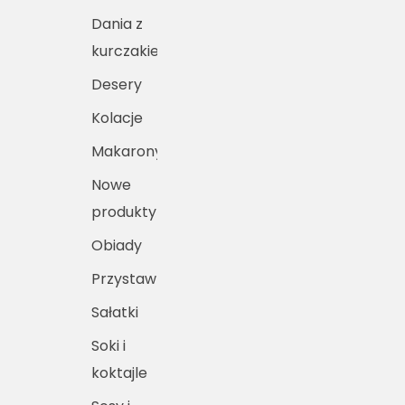
Dania z
kurczakiem
Desery
Kolacje
Makarony
Nowe
produkty
Obiady
Przystawki
Sałatki
Soki i
koktajle