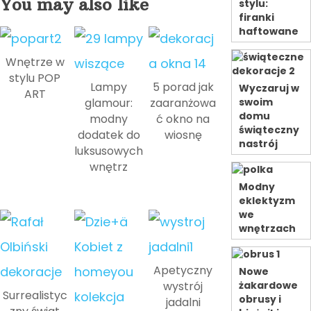
You may also like
stylu:
firanki
haftowane
Wnętrze w
stylu POP
Lampy
5 porad jak
Wyczaruj w
ART
glamour:
zaaranżowa
swoim
domu
modny
ć okno na
świąteczny
dodatek do
wiosnę
nastrój
luksusowych
wnętrz
Modny
eklektyzm
we
wnętrzach
Apetyczny
Nowe
wystrój
żakardowe
Surrealistyc
obrusy i
jadalni