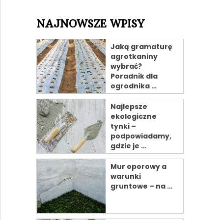
NAJNOWSZE WPISY
Jaką gramaturę
agrotkaniny
wybrać?
Poradnik dla
ogrodnika …
Najlepsze
ekologiczne
tynki –
podpowiadamy,
gdzie je …
Mur oporowy a
warunki
gruntowe – na …