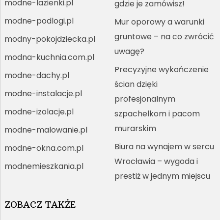
modne-lazienki.pl
gdzie je zamówisz!
modne-podlogi.pl
Mur oporowy a warunki
gruntowe – na co zwrócić
modny-pokojdziecka.pl
uwagę?
modna-kuchnia.com.pl
Precyzyjne wykończenie
modne-dachy.pl
ścian dzięki
modne-instalacje.pl
profesjonalnym
modne-izolacje.pl
szpachelkom i pacom
murarskim
modne-malowanie.pl
Biura na wynajem w sercu
modne-okna.com.pl
Wrocławia – wygoda i
modnemieszkania.pl
prestiż w jednym miejscu
ZOBACZ TAKŻE