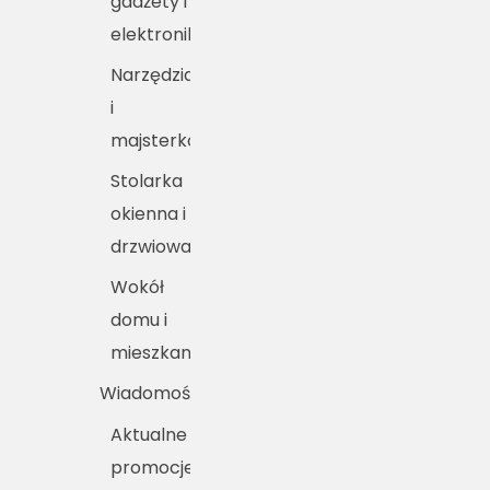
gadżety i
elektronika
Narzędzia
i
majsterkowanie
Stolarka
okienna i
drzwiowa
Wokół
domu i
mieszkania
Wiadomości
Aktualne
promocje