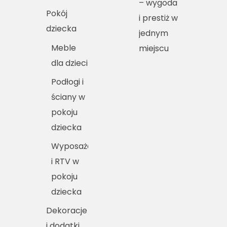
– wygoda
Pokój
i prestiż w
dziecka
jednym
Meble
miejscu
dla dzieci
Podłogi i
ściany w
pokoju
dziecka
Wyposażenie
i RTV w
pokoju
dziecka
Dekoracje
i dodatki