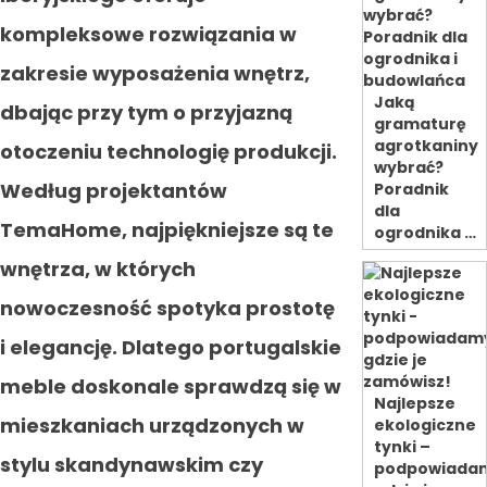
kompleksowe rozwiązania w
zakresie wyposażenia wnętrz,
Jaką
dbając przy tym o przyjazną
gramaturę
agrotkaniny
otoczeniu technologię produkcji.
wybrać?
Według projektantów
Poradnik
dla
TemaHome, najpiękniejsze są te
ogrodnika …
wnętrza, w których
nowoczesność spotyka prostotę
i elegancję. Dlatego portugalskie
meble doskonale sprawdzą się w
Najlepsze
mieszkaniach urządzonych w
ekologiczne
tynki –
stylu skandynawskim czy
podpowiada