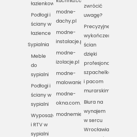
kuchnia.com.pl
łazienkowe
zwrócić
modne-
Podłogi i
uwagę?
dachy.pl
ściany w
Precyzyjne
modne-
łazience
wykończenie
instalacje.pl
Sypialnia
ścian
modne-
dzięki
Meble
izolacje.pl
profesjonalnym
do
szpachelkom
modne-
sypialni
i pacom
malowanie.pl
Podłogi i
murarskim
modne-
ściany w
Biura na
okna.com.pl
sypialni
wynajem
modnemieszkania.pl
Wyposażenie
w sercu
i RTV w
Wrocławia
sypialni