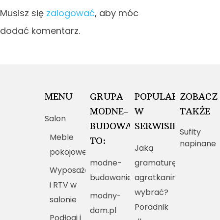
Musisz się
zalogować
, aby móc
dodać komentarz.
MENU
GRUPA
POPULARNE
ZOBACZ
MODNE-
W
TAKŻE
Salon
BUDOWANIE.PL
SERWISIE
Sufity
Meble
TO:
napinane
Jaką
pokojowe
modne-
gramaturę
Wyposażenie
budowanie.pl
agrotkaniny
i RTV w
wybrać?
modny-
salonie
Poradnik
dom.pl
Podłogi i