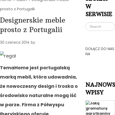
W
prosto z Portugalii
SERWISIE
Designerskie meble
prosto z Portugalii
30 czerwca 2014
by
DOŁĄCZ DO NAS
NA
TemaHome jest portugalską
marką mebli, która udowadnia,
NAJNOWS
że nowoczesny design i troska o
WPISY
środowisko naturalne mogą iść
w parze. Firma z Półwyspu
Iberyjskiego oferuje