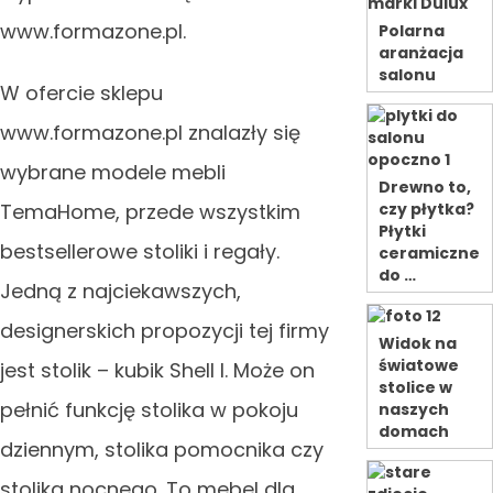
www.formazone.pl.
Polarna
aranżacja
salonu
W ofercie sklepu
www.formazone.pl znalazły się
wybrane modele mebli
Drewno to,
TemaHome, przede wszystkim
czy płytka?
Płytki
bestsellerowe stoliki i regały.
ceramiczne
do …
Jedną z najciekawszych,
designerskich propozycji tej firmy
Widok na
światowe
jest stolik – kubik Shell I. Może on
stolice w
pełnić funkcję stolika w pokoju
naszych
domach
dziennym, stolika pomocnika czy
stolika nocnego. To mebel dla