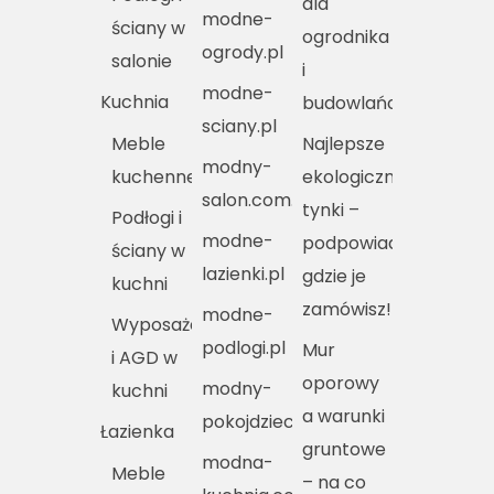
dla
modne-
ściany w
ogrodnika
ogrody.pl
salonie
i
modne-
Kuchnia
budowlańca
sciany.pl
Meble
Najlepsze
modny-
kuchenne
ekologiczne
salon.com.pl
tynki –
Podłogi i
modne-
podpowiadamy,
ściany w
lazienki.pl
gdzie je
kuchni
zamówisz!
modne-
Wyposażenie
podlogi.pl
Mur
i AGD w
oporowy
modny-
kuchni
a warunki
pokojdziecka.pl
Łazienka
gruntowe
modna-
Meble
– na co