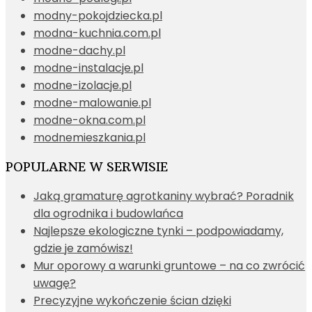
modny-pokojdziecka.pl
modna-kuchnia.com.pl
modne-dachy.pl
modne-instalacje.pl
modne-izolacje.pl
modne-malowanie.pl
modne-okna.com.pl
modnemieszkania.pl
POPULARNE W SERWISIE
Jaką gramaturę agrotkaniny wybrać? Poradnik
dla ogrodnika i budowlańca
Najlepsze ekologiczne tynki – podpowiadamy,
gdzie je zamówisz!
Mur oporowy a warunki gruntowe – na co zwrócić
uwagę?
Precyzyjne wykończenie ścian dzięki