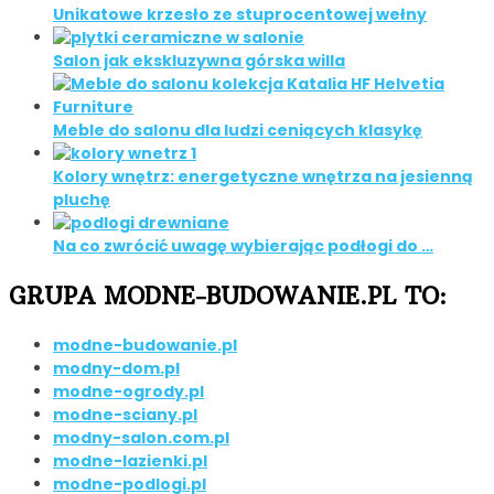
Unikatowe krzesło ze stuprocentowej wełny
Salon jak ekskluzywna górska willa
Meble do salonu dla ludzi ceniących klasykę
Kolory wnętrz: energetyczne wnętrza na jesienną
pluchę
Na co zwrócić uwagę wybierając podłogi do …
GRUPA MODNE-BUDOWANIE.PL TO:
modne-budowanie.pl
modny-dom.pl
modne-ogrody.pl
modne-sciany.pl
modny-salon.com.pl
modne-lazienki.pl
modne-podlogi.pl