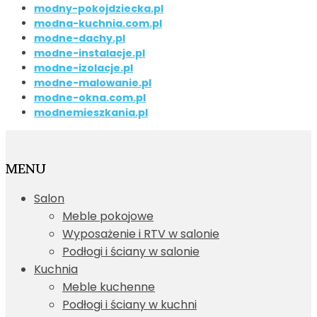
modny-pokojdziecka.pl
modna-kuchnia.com.pl
modne-dachy.pl
modne-instalacje.pl
modne-izolacje.pl
modne-malowanie.pl
modne-okna.com.pl
modnemieszkania.pl
MENU
Salon
Meble pokojowe
Wyposażenie i RTV w salonie
Podłogi i ściany w salonie
Kuchnia
Meble kuchenne
Podłogi i ściany w kuchni