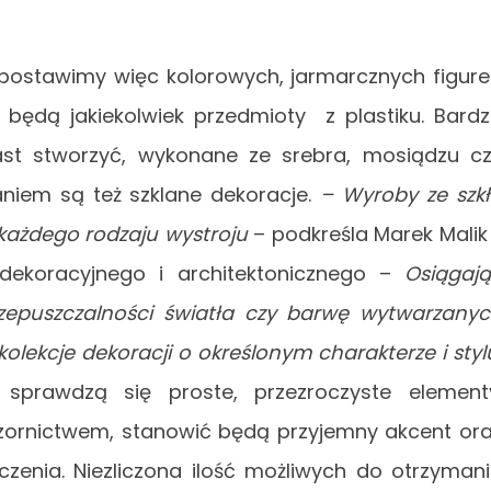
postawimy więc kolorowych, jarmarcznych figure
 będą jakiekolwiek przedmioty z plastiku. Bard
st stworzyć, wykonane ze srebra, mosiądzu c
aniem są też szklane dekoracje.
– Wyroby ze szk
każdego rodzaju wystroju
– podkreśla Marek Malik
 dekoracyjnego i architektonicznego –
Osiągaj
przepuszczalności światła czy barwę wytwarzany
ekcje dekoracji o określonym charakterze i styl
sprawdzą się proste, przezroczyste element
rnictwem, stanowić będą przyjemny akcent or
zenia. Niezliczona ilość możliwych do otrzyman