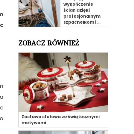
wykończenie
ścian dzięki
ym
profesjonalnym
szpachelkom i …
ąc
ZOBACZ RÓWNIEŻ
m
ia
ąc
Zastawa stołowa ze świątecznymi
 o
motywami