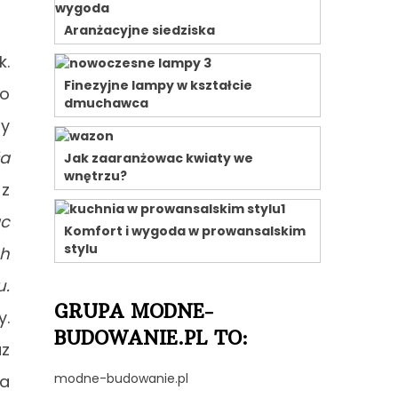
Aranżacyjne siedziska
k.
Finezyjne lampy w kształcie
zo
dmuchawca
zy
ła
Jak zaaranżowac kwiaty we
wnętrzu?
 z
ąc
Komfort i wygoda w prowansalskim
stylu
ch
u.
GRUPA MODNE-
y.
BUDOWANIE.PL TO:
az
modne-budowanie.pl
ia