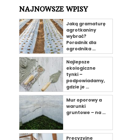
NAJNOWSZE WPISY
Jaką gramaturę
agrotkaniny
wybrać?
Poradnik dla
ogrodnika …
Najlepsze
ekologiczne
tynki –
podpowiadamy,
gdzie je …
Mur oporowy a
warunki
gruntowe – na …
Precyzyjne