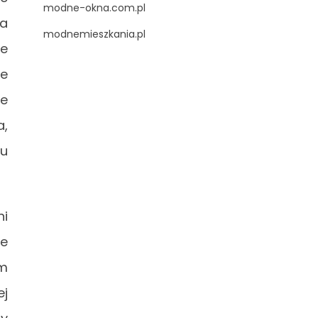
modne-okna.com.pl
za
modnemieszkania.pl
ie
ne
ie
a,
łu
ni
te
ym
ej