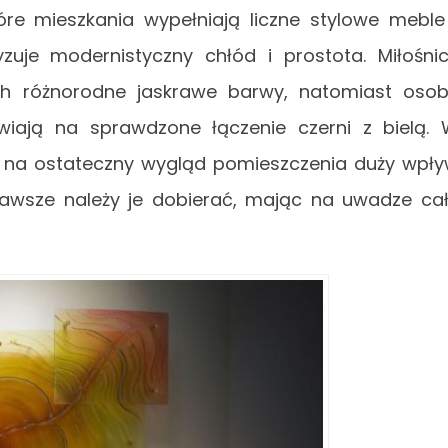
óre mieszkania wypełniają liczne stylowe meble
uje modernistyczny chłód i prostota. Miłośni
h różnorodne jaskrawe barwy, natomiast oso
wiają na sprawdzone łączenie czerni z bielą.
 na ostateczny wygląd pomieszczenia duży wpł
 zawsze należy je dobierać, mając na uwadze ca