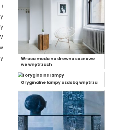
 i
cy
by
 W
yw
ły
Wraca moda na drewno sosnowe
we wnętrzach
Oryginalne lampy ozdobą wnętrza