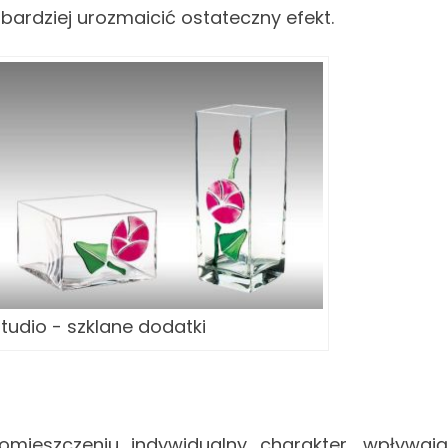
ardziej urozmaicić ostateczny efekt.
Studio - szklane dodatki
mieszczeniu indywidualny charakter, wpływaj