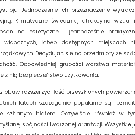
stroju. Jednocześnie ich przeznaczenie wykrac
ną. Klimatyczne świeczniki, atrakcyjne wizualn
posób na estetyczne i jednocześnie praktycz
 w widocznych, łatwo dostępnych miejscach n
rządkowych. Decydując się na przedmioty ze szkł
chość. Odpowiedniej grubości warstwa materia
e z nią bezpieczeństwo użytkowania.
 obaw rozszerzyć ilość przeszklonych powierzch
atnich latach szczególnie popularne są rozmai
ze szklanym blatem. Oczywiście również w t
lanej spójności tworzonej aranżacji. Wszystkie j