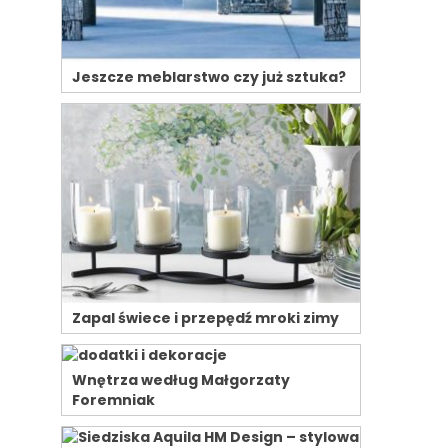
Jeszcze meblarstwo czy już sztuka?
Zapal świece i przepędź mroki zimy
Wnętrza według Małgorzaty
Foremniak