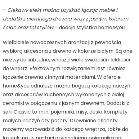
–
Ciekawy efekt można uzyskać łącząc meble i
dodatki z ciemnego drewna wraz z jasnym kolorem
ścian oraz tekstyliów
– dodaje stylistka home&you.
Wielbiciele nowoczesnych aranżacji z pewnością
wybiorą akcesoria z drewna w kolorze białym. Są one
niezwykle subtelne, wnoszą wiele świeżości i lekkości
do wnętrz. Efektownym rozwiązaniem jest również
łączenie drewna z innymi materiałami. W ofercie
home&you odnaleźć można bogatą kolekcję naczyń
oraz akcesoriów kuchennych wykonanych z białej
ceramiki w połączeniu z jasnym drewnem. Dodatki z
serii Classic to m.in. pojemniki, misy, deski, komplety
małych naczyń czy patery. Drewniane akcenty
możemy wprowadzić do każdego wnętrza, także do
łazienki np. w postaci oryginalnego pojemnika na