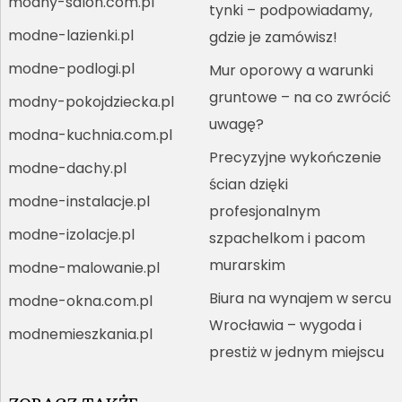
modny-salon.com.pl
tynki – podpowiadamy,
modne-lazienki.pl
gdzie je zamówisz!
modne-podlogi.pl
Mur oporowy a warunki
gruntowe – na co zwrócić
modny-pokojdziecka.pl
uwagę?
modna-kuchnia.com.pl
Precyzyjne wykończenie
modne-dachy.pl
ścian dzięki
modne-instalacje.pl
profesjonalnym
modne-izolacje.pl
szpachelkom i pacom
murarskim
modne-malowanie.pl
Biura na wynajem w sercu
modne-okna.com.pl
Wrocławia – wygoda i
modnemieszkania.pl
prestiż w jednym miejscu