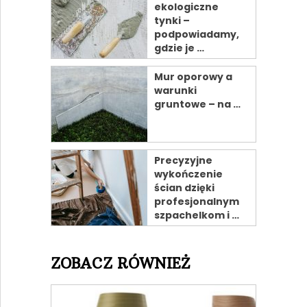
ekologiczne
tynki –
podpowiadamy,
gdzie je …
Mur oporowy a
warunki
gruntowe – na …
Precyzyjne
wykończenie
ścian dzięki
profesjonalnym
szpachelkom i …
ZOBACZ RÓWNIEŻ