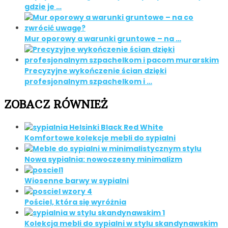
gdzie je …
Mur oporowy a warunki gruntowe – na …
Precyzyjne wykończenie ścian dzięki
profesjonalnym szpachelkom i …
ZOBACZ RÓWNIEŻ
Komfortowe kolekcje mebli do sypialni
Nowa sypialnia: nowoczesny minimalizm
Wiosenne barwy w sypialni
Pościel, która się wyróżnia
Kolekcja mebli do sypialni w stylu skandynawskim