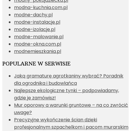
modny-pokojdziecka.pl
modna-kuchnia.com.pl
modne-dachy.pl
modne-instalacje.pl
modne-izolacje.pl
modne-malowanie.pl
modne-okna.com.pl
modnemieszkania.pl
POPULARNE W SERWISIE
Jaką gramaturę agrotkaniny wybrać? Poradnik
dla ogrodnika i budowlańca
Najlepsze ekologiczne tynki – podpowiadamy,
gdzie je zamówisz!
Mur oporowy a warunki gruntowe – na co zwrócić
uwagę?
Precyzyjne wykończenie ścian dzięki
profesjonalnym szpachelkom i pacom murarskim