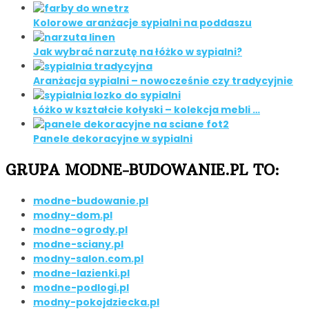
Kolorowe aranżacje sypialni na poddaszu
Jak wybrać narzutę na łóżko w sypialni?
Aranżacja sypialni – nowocześnie czy tradycyjnie
Łóżko w kształcie kołyski – kolekcja mebli …
Panele dekoracyjne w sypialni
GRUPA MODNE-BUDOWANIE.PL TO:
modne-budowanie.pl
modny-dom.pl
modne-ogrody.pl
modne-sciany.pl
modny-salon.com.pl
modne-lazienki.pl
modne-podlogi.pl
modny-pokojdziecka.pl