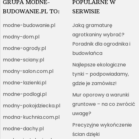
GRUPA MODNE-
POPULARNE W
BUDOWANIE.PL TO:
SERWISIE
modne-budowanie.pl
Jaką gramaturę
agrotkaniny wybrać?
modny-dom.pl
Poradnik dla ogrodnika i
modne-ogrody.pl
budowlańca
modne-sciany.pl
Najlepsze ekologiczne
modny-salon.com.pl
tynki – podpowiadamy,
modne-lazienki.pl
gdzie je zamówisz!
modne-podlogi.pl
Mur oporowy a warunki
gruntowe – na co zwrócić
modny-pokojdziecka.pl
uwagę?
modna-kuchnia.com.pl
Precyzyjne wykończenie
modne-dachy.pl
ścian dzięki