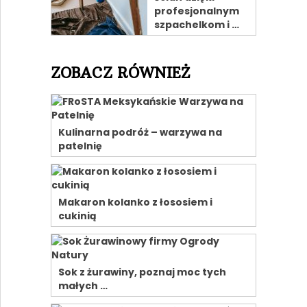
profesjonalnym
szpachelkom i …
ZOBACZ RÓWNIEŻ
Kulinarna podróż – warzywa na
patelnię
Makaron kolanko z łososiem i
cukinią
Sok z żurawiny, poznaj moc tych
małych …