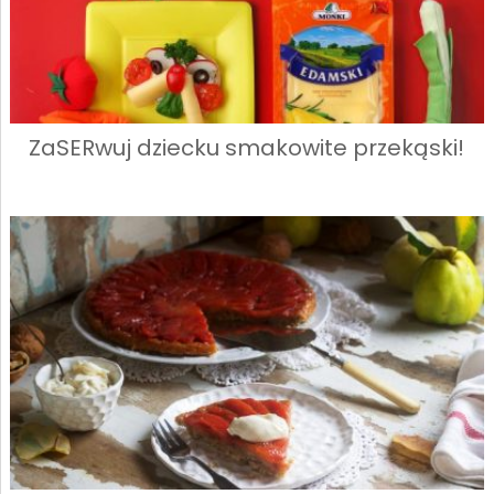
ZaSERwuj dziecku smakowite przekąski!