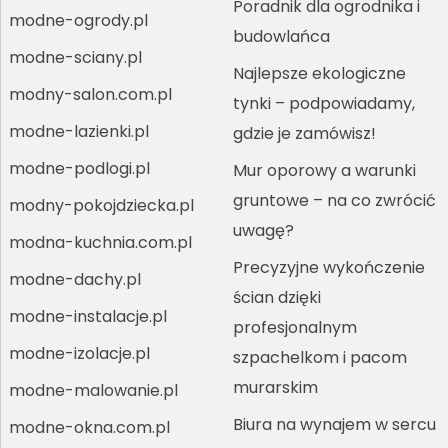
Poradnik dla ogrodnika i
modne-ogrody.pl
budowlańca
modne-sciany.pl
Najlepsze ekologiczne
modny-salon.com.pl
tynki – podpowiadamy,
modne-lazienki.pl
gdzie je zamówisz!
modne-podlogi.pl
Mur oporowy a warunki
gruntowe – na co zwrócić
modny-pokojdziecka.pl
uwagę?
modna-kuchnia.com.pl
Precyzyjne wykończenie
modne-dachy.pl
ścian dzięki
modne-instalacje.pl
profesjonalnym
modne-izolacje.pl
szpachelkom i pacom
murarskim
modne-malowanie.pl
Biura na wynajem w sercu
modne-okna.com.pl