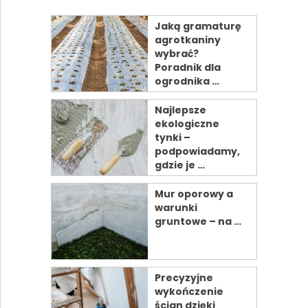
Jaką gramaturę
agrotkaniny
wybrać?
Poradnik dla
ogrodnika …
Najlepsze
ekologiczne
tynki –
podpowiadamy,
gdzie je …
Mur oporowy a
warunki
gruntowe – na …
Precyzyjne
wykończenie
ścian dzięki