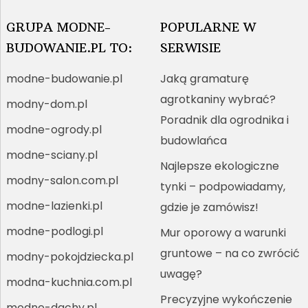
GRUPA MODNE-
POPULARNE W
BUDOWANIE.PL TO:
SERWISIE
modne-budowanie.pl
Jaką gramaturę
agrotkaniny wybrać?
modny-dom.pl
Poradnik dla ogrodnika i
modne-ogrody.pl
budowlańca
modne-sciany.pl
Najlepsze ekologiczne
modny-salon.com.pl
tynki – podpowiadamy,
modne-lazienki.pl
gdzie je zamówisz!
modne-podlogi.pl
Mur oporowy a warunki
gruntowe – na co zwrócić
modny-pokojdziecka.pl
uwagę?
modna-kuchnia.com.pl
Precyzyjne wykończenie
modne-dachy.pl