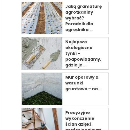
Jaką gramaturę
agrotkaniny
wybrać?
Poradnik dla
ogrodnika …
Najlepsze
ekologiczne
tynki –
podpowiadamy,
gdzie je …
Mur oporowy a
warunki
gruntowe – na …
Precyzyjne
wykończenie
ścian dzięki