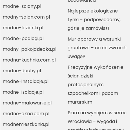
budowlańca
modne-sciany.pl
Najlepsze ekologiczne
modny-salon.com.pl
tynki – podpowiadamy,
modne-lazienki.pl
gdzie je zamówisz!
modne-podlogi.pl
Mur oporowy a warunki
gruntowe – na co zwrócić
modny-pokojdziecka.pl
uwagę?
modna-kuchnia.com.pl
Precyzyjne wykończenie
modne-dachy.pl
ścian dzięki
modne-instalacje.pl
profesjonalnym
modne-izolacje.pl
szpachelkom i pacom
murarskim
modne-malowanie.pl
Biura na wynajem w sercu
modne-okna.com.pl
Wrocławia – wygoda i
modnemieszkania.pl