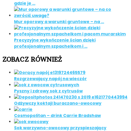
gdzie je …
Mur oporowy a warunki gruntowe – na …
Precyzyjne wykończenie ścian dzięki
profesjonalnym szpachelkom i …
ZOBACZ RÓWNIEŻ
Rozgrzewający napój na wieczór
Pyszny i zdrowy sok z cytrusów
Odżywczy koktajl buraczano-owocowy
Cosmopolitan – drink Carrie Bradshaw
Sok warzywno-owocowy przyspieszający