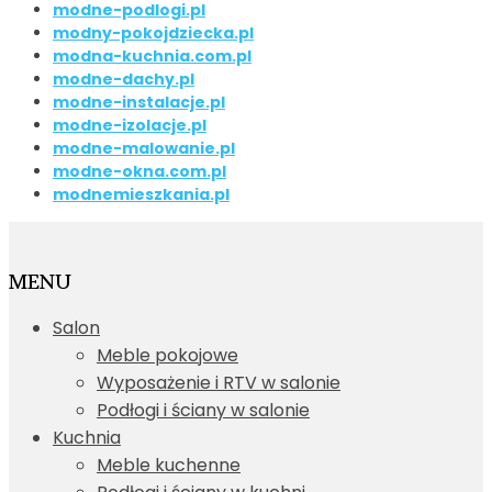
modne-podlogi.pl
modny-pokojdziecka.pl
modna-kuchnia.com.pl
modne-dachy.pl
modne-instalacje.pl
modne-izolacje.pl
modne-malowanie.pl
modne-okna.com.pl
modnemieszkania.pl
MENU
Salon
Meble pokojowe
Wyposażenie i RTV w salonie
Podłogi i ściany w salonie
Kuchnia
Meble kuchenne