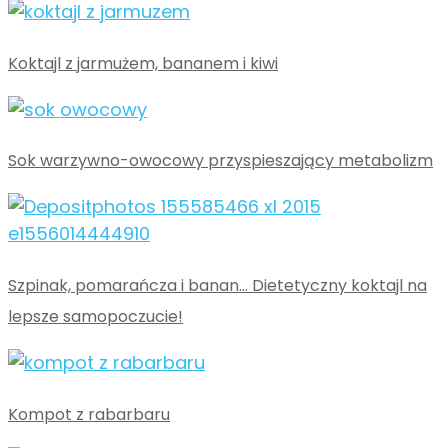
Koktajl z jarmużem, bananem i kiwi
Sok warzywno-owocowy przyspieszający metabolizm
Szpinak, pomarańcza i banan… Dietetyczny koktajl na
lepsze samopoczucie!
Kompot z rabarbaru