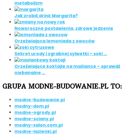
metabolizm
Jak zrobić drink Margarita?
Noworoczne postawienia, zdrowe jedzenie
Orzeźwiająca lemoniada z owoców
Sekret urody i zgrabnej sylwetki – soki …
Orzeźwiające koktajle na maślance – sprawdź
niebanalne …
GRUPA MODNE-BUDOWANIE.PL TO:
modne-budowanie.pl
modny-dom.pl
modne-ogrody.pl
modne-sciany.pl
modny-salon.com.pl
modne-lazienki.pl