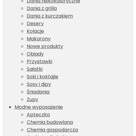
Dania niskokaloryczne
Dania z grilla
Dania z kurczakiem
Desery
Kolacje
Makarony
Nowe produkty
Obiady
Przystawki
Sałatki
Soki i koktajle
Sosy i dipy
Śniadania
Zupy
Modne wyposażenie
Apteczka
Chemia budowlana
Chemia gospodarcza