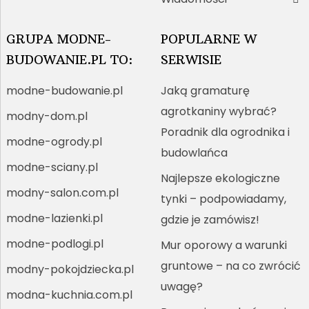
GRUPA MODNE-
POPULARNE W
BUDOWANIE.PL TO:
SERWISIE
modne-budowanie.pl
Jaką gramaturę
agrotkaniny wybrać?
modny-dom.pl
Poradnik dla ogrodnika i
modne-ogrody.pl
budowlańca
modne-sciany.pl
Najlepsze ekologiczne
modny-salon.com.pl
tynki – podpowiadamy,
modne-lazienki.pl
gdzie je zamówisz!
modne-podlogi.pl
Mur oporowy a warunki
gruntowe – na co zwrócić
modny-pokojdziecka.pl
uwagę?
modna-kuchnia.com.pl