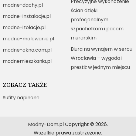
Precyzyjne wykończenie
modne-dachy.pl
ścian dzięki
modne-instalacje.pl
profesjonalnym
modne-izolacje.pl
szpachelkom i pacom
murarskim
modne-malowanie.pl
Biura na wynajem w sercu
modne-okna.com.pl
Wrocławia – wygoda i
modnemieszkania.pl
prestiż w jednym miejscu
ZOBACZ TAKŻE
Sufity napinane
Modny-Dom.pl
Copyright © 2026.
Wszelkie prawa zastrzeżone.