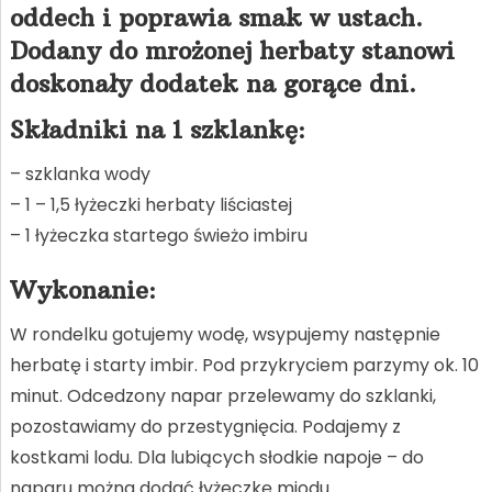
oddech i poprawia smak w ustach.
Dodany do mrożonej herbaty stanowi
doskonały dodatek na gorące dni.
Składniki na 1 szklankę:
– szklanka wody
– 1 – 1,5 łyżeczki herbaty liściastej
– 1 łyżeczka startego świeżo imbiru
Wykonanie:
W rondelku gotujemy wodę, wsypujemy następnie
herbatę i starty imbir. Pod przykryciem parzymy ok. 10
minut. Odcedzony napar przelewamy do szklanki,
pozostawiamy do przestygnięcia. Podajemy z
kostkami lodu. Dla lubiących słodkie napoje – do
naparu można dodać łyżeczkę miodu