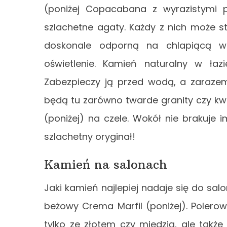
(poniżej Copacabana z wyrazistymi pa
szlachetne agaty. Każdy z nich może s
doskonale odporną na chlapiącą wo
oświetlenie. Kamień naturalny w łaz
Zabezpieczy ją przed wodą, a zaraze
będą tu zarówno twarde granity czy kw
(poniżej) na czele. Wokół nie brakuje
szlachetny oryginał!
Kamień na salonach
Jaki kamień najlepiej nadaje się do sal
beżowy Crema Marfil (poniżej). Poler
tylko ze złotem czy miedzią, ale tak