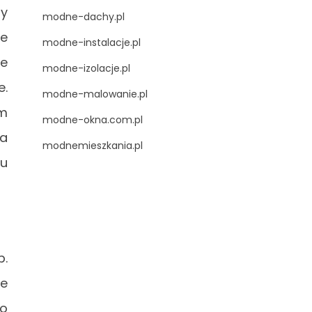
zy
modne-dachy.pl
le
modne-instalacje.pl
ie
modne-izolacje.pl
e.
modne-malowanie.pl
em
modne-okna.com.pl
ra
modnemieszkania.pl
mu
p.
ie
no