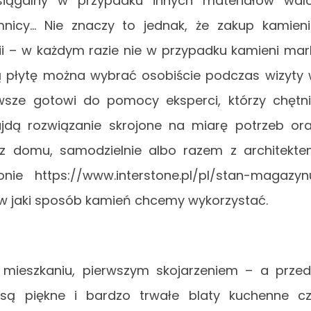
eosiągalny w przypadku innych materiałów wal
jemnicy… Nie znaczy to jednak, że zakup kamien
ii – w każdym razie nie w przypadku kamieni mar
tną płytę można wybrać osobiście podczas wizyty
wsze gotowi do pomocy eksperci, którzy chętn
jdą rozwiązanie skrojone na miarę potrzeb or
z domu, samodzielnie albo razem z architekt
ie https://www.interstone.pl/pl/stan-magazyn
 w jaki sposób kamień chcemy wykorzystać.
ieszkaniu, pierwszym skojarzeniem – a prze
są piękne i bardzo trwałe blaty kuchenne c