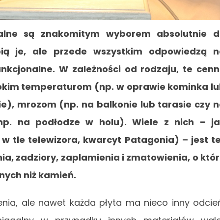
alne są znakomitym wyborem absolutnie d
bią je, ale przede wszystkim odpowiedzą 
kcjonalne. W zależności od rodzaju, te cen
sokim temperaturom (np. w oprawie kominka l
e), mrozom (np. na balkonie lub tarasie czy 
np. na podłodze w holu). Wiele z nich – j
 w tle telewizora, kwarcyt Patagonia) – jest t
a, zadziory, zaplamienia i zmatowienia, o któ
nych niż kamień.
enia, ale nawet każda płyta ma nieco inny odcie