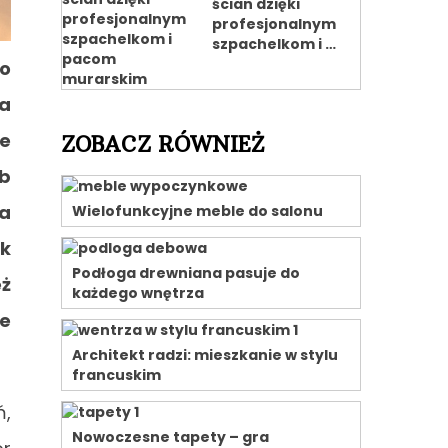
ścian dzięki
profesjonalnym
szpachelkom i …
o
na
ne
ZOBACZ RÓWNIEŻ
ub
na
Wielofunkcyjne meble do salonu
ak
Podłoga drewniana pasuje do
eż
każdego wnętrza
re
Architekt radzi: mieszkanie w stylu
francuskim
ń,
Nowoczesne tapety – gra