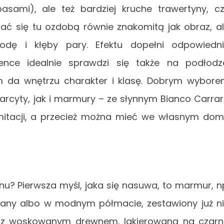
sami), ale też bardziej kruche trawertyny, c
tać się tu ozdobą równie znakomitą jak obraz, a
dę i kłęby pary. Efektu dopełni odpowiedn
ience idealnie sprawdzi się także na podłodz
m da wnętrzu charakter i klasę. Dobrym wybor
arcyty, jak i marmury – ze słynnym Bianco Carra
 imitacji, a przecież można mieć we własnym do
onu? Pierwsza myśl, jaka się nasuwa, to marmur, n
owany albo w modnym półmacie, zestawiony już n
że z woskowanym drewnem, lakierowaną na czar