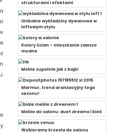
or
strukturami i efektami
ia
ki
Unikalne wykładziny dywanowe w
loftowym stylu
 w
ie
Kolory ścian – mieszkanie zawsze
modne
az
em
Meble zupełnie jak z bajki
u.
Marmur, trend aranżacyjny tego
sezonu!
Meble do salonu: duet drewna i bieli
de
zy
Wybieramy krzesła do salonu