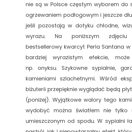
nie są w Polsce częstym wyborem do syp
ogrzewaniem podłogowym i jeszcze dług
jeśli pozostają w dotyku chłodne, wiz
wyrazu. Na poniższym zdjęciu 
bestsellerowy kwarcyt Perla Santana w e
bardziej wyrazistym efekcie, moż
np. onyksu. Szykowne sypialnie, ga
kamieniami szlachetnymi. Wśród eks
biżuterii przepięknie wyglądać będą pły
(poniżej). Wyjątkowe walory tego kam
wydobyć można światłem nie tylko 
umieszczonym od spodu. W sypialni ł
nastrój, jak i niepowtarzalny efekt, kt