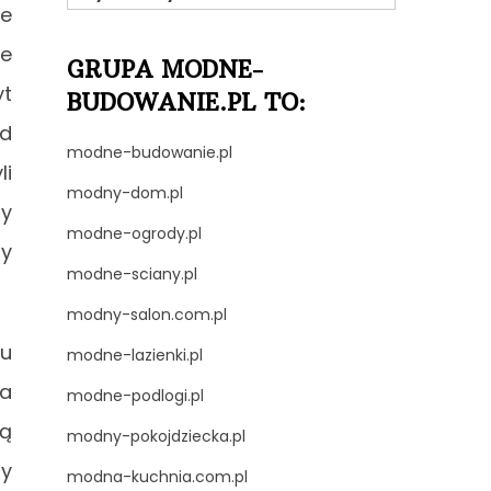
że
ie
GRUPA MODNE-
yt
BUDOWANIE.PL TO:
od
modne-budowanie.pl
li
modny-dom.pl
ny
modne-ogrody.pl
ny
modne-sciany.pl
modny-salon.com.pl
Tu
modne-lazienki.pl
la
modne-podlogi.pl
ną
modny-pokojdziecka.pl
ty
modna-kuchnia.com.pl