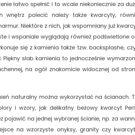
enie łatwo spełnić i to wcale niekoniecznie za du
 wnętrz polecić należy także kwarcyty, równ
marmur. Niektóre z nich, jak wspomniany już kwarc
ste i wspaniale wyglądają również podświetlone 
onuje się z kamienia także tzw. backsplashe, czy
. Piękny slab kamienia to jednocześnie wymarzo
uchennej, na ogół znakomicie widocznej od stro
amień naturalny można wykorzystać na ścianach. 
olory i wzory, jak delikatny beżowy kwarcyt Per
ż pojawić na jednej wybranej ścianie, np. za wan
iejsce na wzorzyste onyksy, granity czy kwarcy