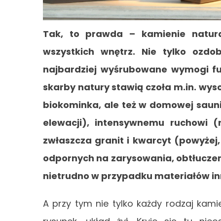
Tak, to prawda – kamienie natur
wszystkich wnętrz. Nie tylko ozdo
najbardziej wyśrubowane wymogi fun
skarby natury stawią czoła m.in. wy
biokominka, ale też w domowej sauni
elewacji), intensywnemu ruchowi (
zwłaszcza granit i kwarcyt (powyżej,
odpornych na zarysowania, obtłuczeni
nietrudno w przypadku materiałów in
A przy tym nie tylko każdy rodzaj kami