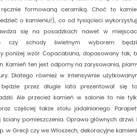
i ręcznie formowaną ceramiką. Choć to kami
edzieć o kamieniu!), co od tysiącleci wykorzystu
sprawdza się na posadzkach nawet w miejsca
kę czy schody świetnym wyborem będzi
czny poniżej wzór Copacabana, dopasowany tak, 
n. Kamień ten jest odporny na zarysowania, plam
tury. Dlatego również w intensywnie użytkowan
będzie przez długie lata prezentował się t
sadzki. Ale przecież kamień w salonie to nie tyl
raz częściej także stołu jadalnianego. Parapet
 ściany pomieszczenia. Oprawa głównych drzwi. 
np. w Grecji czy we Włoszech, dekoracyjne kamien