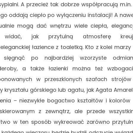
ialni. A przecież tak dobrze współpracują m.in.
o oddają ciepło po wyłączeniu instalacji! A naw
ualnie mogą dać wnętrzu wiele ciepła, elegancj
widać, jak przytulną atmosferę kreuj
leganckiej łazience z toaletką. Kto z kolei marzy
e sięgnąć po najbardziej wzorzyste odmian
rderoby, a także łazienki można też wzbogac
ponowanych w przeszklonych szafach strojów
ty kryształu górskiego lub agatu, jak Agata Amare
ienia – niezwykłe bogactwo kształtów i kolorów
skierowanym z zewnątrz, ale przede wszystk
atwo w ten sposób wykreować zarówno przytul
óry każdego wieczoru będzie budził odczucie wyjaz