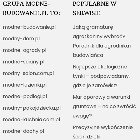
GRUPA MODNE-
POPULARNE W
BUDOWANIE.PL TO:
SERWISIE
modne-budowanie.pl
Jaką gramaturę
agrotkaniny wybrać?
modny-dom.pl
Poradnik dla ogrodnika i
modne-ogrody.pl
budowlańca
modne-sciany.pl
Najlepsze ekologiczne
modny-salon.com.pl
tynki – podpowiadamy,
modne-lazienki.pl
gdzie je zamówisz!
modne-podlogi.pl
Mur oporowy a warunki
gruntowe – na co zwrócić
modny-pokojdziecka.pl
uwagę?
modna-kuchnia.com.pl
Precyzyjne wykończenie
modne-dachy.pl
ścian dzięki