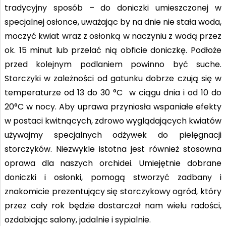
tradycyjny sposób – do doniczki umieszczonej w
specjalnej osłonce, uważając by na dnie nie stała woda,
moczyć kwiat wraz z osłonką w naczyniu z wodą przez
ok. 15 minut lub przelać nią obficie doniczkę. Podłoże
przed kolejnym podlaniem powinno być suche.
Storczyki w zależności od gatunku dobrze czują się w
temperaturze od 13 do 30 °C w ciągu dnia i od 10 do
20°C w nocy. Aby uprawa przyniosła wspaniałe efekty
w postaci kwitnących, zdrowo wyglądających kwiatów
używajmy specjalnych odżywek do pielęgnacji
storczyków. Niezwykle istotna jest również stosowna
oprawa dla naszych orchidei. Umiejętnie dobrane
doniczki i osłonki, pomogą stworzyć zadbany i
znakomicie prezentujący się storczykowy ogród, który
przez cały rok będzie dostarczał nam wielu radości,
ozdabiając salony, jadalnie i sypialnie.