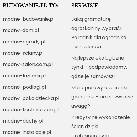
BUDOWANIE.PL TO:
SERWISIE
modne-budowanie.pl
Jaką gramaturę
agrotkaniny wybrać?
modny-dom.pl
Poradnik dla ogrodnika i
modne-ogrody.pl
budowlańca
modne-sciany.pl
Najlepsze ekologiczne
modny-salon.com.pl
tynki – podpowiadamy,
modne-lazienki.pl
gdzie je zamówisz!
modne-podlogi.pl
Mur oporowy a warunki
gruntowe – na co zwrócić
modny-pokojdziecka.pl
uwagę?
modna-kuchnia.com.pl
Precyzyjne wykończenie
modne-dachy.pl
ścian dzięki
modne-instalacje.pl
profesjonalnym