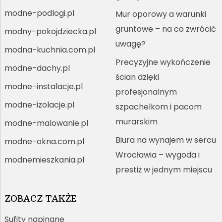
modne-podlogi.pl
Mur oporowy a warunki
gruntowe – na co zwrócić
modny-pokojdziecka.pl
uwagę?
modna-kuchnia.com.pl
Precyzyjne wykończenie
modne-dachy.pl
ścian dzięki
modne-instalacje.pl
profesjonalnym
modne-izolacje.pl
szpachelkom i pacom
murarskim
modne-malowanie.pl
Biura na wynajem w sercu
modne-okna.com.pl
Wrocławia – wygoda i
modnemieszkania.pl
prestiż w jednym miejscu
ZOBACZ TAKŻE
Sufity napinane