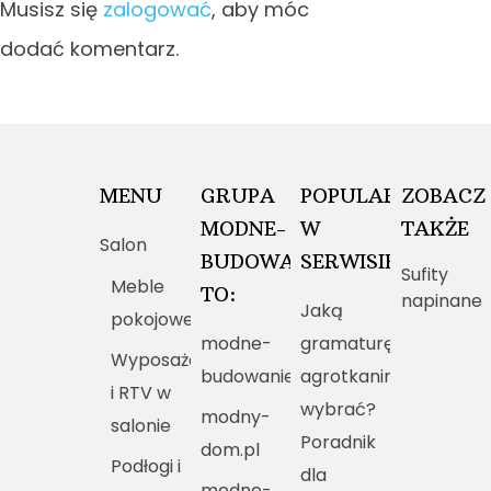
Musisz się
zalogować
, aby móc
dodać komentarz.
MENU
GRUPA
POPULARNE
ZOBACZ
MODNE-
W
TAKŻE
Salon
BUDOWANIE.PL
SERWISIE
Sufity
Meble
TO:
napinane
Jaką
pokojowe
modne-
gramaturę
Wyposażenie
budowanie.pl
agrotkaniny
i RTV w
wybrać?
modny-
salonie
Poradnik
dom.pl
Podłogi i
dla
modne-