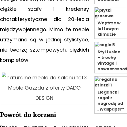
ciężkie szafy i kredensy
charakterystyczne dla 20-lecia
Wnętrze w
międzywojennego. Mimo że meble
loftowym
klimacie
utrzymane są w jednej stylistyce,
nie tworzą sztampowych, ciężkich
Styl fusion
– trochę
kompletów.
vintage i
nowoczesnoś
Meble Gazzda z oferty DADO
Elegancki
DESIGN
regał z
nagrodą od
„Wallpaper”
Powrót do korzeni