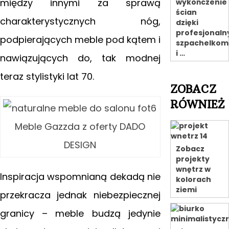
między innymi
za sprawą
wykończenie
ścian
charakterystycznych nóg,
dzięki
profesjonal
podpierających meble pod kątem i
szpachelkom
i …
nawiązujących do, tak modnej
teraz stylistyki lat 70.
ZOBACZ
RÓWNIEŻ
Meble Gazzda z oferty DADO
DESIGN
Zobacz
projekty
wnętrz w
Inspiracja wspomnianą dekadą nie
kolorach
ziemi
przekracza jednak niebezpiecznej
granicy – meble budzą jedynie