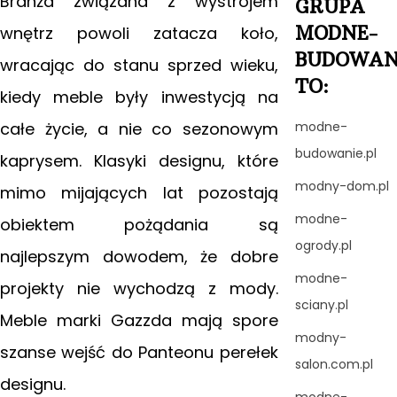
Branża związana z wystrojem
GRUPA
MODNE-
wnętrz powoli zatacza koło,
BUDOWAN
wracając do stanu sprzed wieku,
TO:
kiedy meble były inwestycją na
całe życie, a nie co sezonowym
modne-
budowanie.pl
kaprysem. Klasyki designu, które
modny-dom.pl
mimo mijających lat pozostają
modne-
obiektem pożądania są
ogrody.pl
najlepszym dowodem, że dobre
modne-
projekty nie wychodzą z mody.
sciany.pl
Meble marki Gazzda mają spore
modny-
szanse wejść do Panteonu perełek
salon.com.pl
designu.