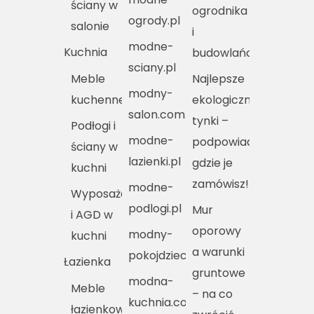
ściany w
ogrodnika
ogrody.pl
salonie
i
modne-
Kuchnia
budowlańca
sciany.pl
Meble
Najlepsze
modny-
kuchenne
ekologiczne
salon.com.pl
tynki –
Podłogi i
modne-
podpowiadamy,
ściany w
lazienki.pl
gdzie je
kuchni
zamówisz!
modne-
Wyposażenie
podlogi.pl
Mur
i AGD w
oporowy
modny-
kuchni
a warunki
pokojdziecka.pl
Łazienka
gruntowe
modna-
Meble
– na co
kuchnia.com.pl
łazienkowe