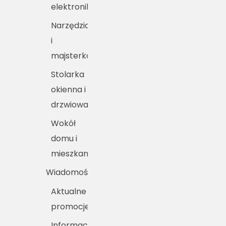
elektronika
Narzędzia
i
majsterkowanie
Stolarka
okienna i
drzwiowa
Wokół
domu i
mieszkania
Wiadomości
Aktualne
promocje
Informacje