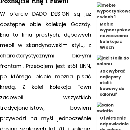
Poznajcie Enę i Fawn!
W ofercie DADO DESIGN są już
dostępne obie kolekcje Gazzdy.
Meble
wypoczynkow
Ena to linia prostych, dębowych
nowoczesna
kolekcja z
mebli
w skandynawskim stylu, z
Włoch
charakterystycznymi białymi
frontami. Przebojem jest stół LINN,
Jak wybrać
po którego blacie można pisać
najlepszy
stolik
kredą. Z kolei kolekcja Fawn
kawowy do
salonu?
zadowoli wszystkich
tradycjonalistów, bowiem
przywodzi na myśl jednocześnie
Oświetlenie
odpowiednie
design szalonych lat 70. i solidne,
do salonu