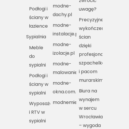
zwrócić
modne-
Podłogi i
uwagę?
dachy.pl
ściany w
Precyzyjne
modne-
łazience
wykończenie
instalacje.pl
Sypialnia
ścian
modne-
dzięki
Meble
izolacje.pl
profesjonalnym
do
szpachelkom
modne-
sypialni
i pacom
malowanie.pl
Podłogi i
murarskim
modne-
ściany w
Biura na
okna.com.pl
sypialni
wynajem
modnemieszkania.pl
Wyposażenie
w sercu
i RTV w
Wrocławia
sypialni
– wygoda