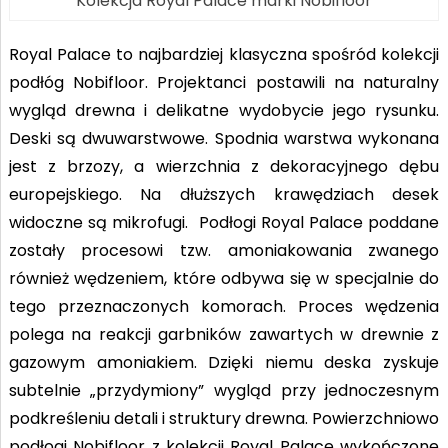
Kolekcja Royal Palace marki Nobifloor
Royal Palace to najbardziej klasyczna spośród kolekcji
podłóg Nobifloor. Projektanci postawili na naturalny
wygląd drewna i delikatne wydobycie jego rysunku.
Deski są dwuwarstwowe. Spodnia warstwa wykonana
jest z brzozy, a wierzchnia z dekoracyjnego dębu
europejskiego. Na dłuższych krawędziach desek
widoczne są mikrofugi. Podłogi Royal Palace poddane
zostały procesowi tzw. amoniakowania zwanego
również wędzeniem, które odbywa się w specjalnie do
tego przeznaczonych komorach. Proces wędzenia
polega na reakcji garbników zawartych w drewnie z
gazowym amoniakiem. Dzięki niemu deska zyskuje
subtelnie „przydymiony” wygląd przy jednoczesnym
podkreśleniu detali i struktury drewna. Powierzchniowo
podłogi Nobifloor z kolekcji Royal Palace wykończone