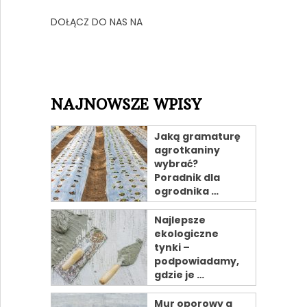
DOŁĄCZ DO NAS NA
NAJNOWSZE WPISY
Jaką gramaturę
agrotkaniny
wybrać?
Poradnik dla
ogrodnika …
Najlepsze
ekologiczne
tynki –
podpowiadamy,
gdzie je …
Mur oporowy a