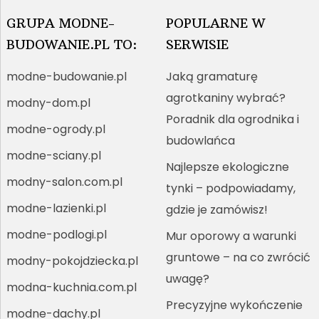
GRUPA MODNE-
POPULARNE W
BUDOWANIE.PL TO:
SERWISIE
modne-budowanie.pl
Jaką gramaturę
agrotkaniny wybrać?
modny-dom.pl
Poradnik dla ogrodnika i
modne-ogrody.pl
budowlańca
modne-sciany.pl
Najlepsze ekologiczne
modny-salon.com.pl
tynki – podpowiadamy,
modne-lazienki.pl
gdzie je zamówisz!
modne-podlogi.pl
Mur oporowy a warunki
gruntowe – na co zwrócić
modny-pokojdziecka.pl
uwagę?
modna-kuchnia.com.pl
Precyzyjne wykończenie
modne-dachy.pl