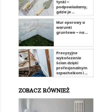
tynki –
podpowiadamy,
gdzie je …
Mur oporowy a
warunki
gruntowe – na …
Precyzyjne
wykończenie
ścian dzięki
profesjonalnym
szpachelkom i …
ZOBACZ RÓWNIEŻ