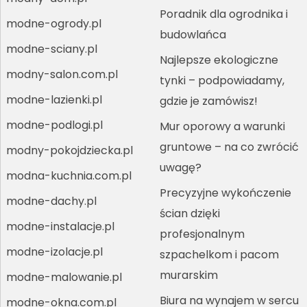
Poradnik dla ogrodnika i
modne-ogrody.pl
budowlańca
modne-sciany.pl
Najlepsze ekologiczne
modny-salon.com.pl
tynki – podpowiadamy,
modne-lazienki.pl
gdzie je zamówisz!
modne-podlogi.pl
Mur oporowy a warunki
gruntowe – na co zwrócić
modny-pokojdziecka.pl
uwagę?
modna-kuchnia.com.pl
Precyzyjne wykończenie
modne-dachy.pl
ścian dzięki
modne-instalacje.pl
profesjonalnym
modne-izolacje.pl
szpachelkom i pacom
murarskim
modne-malowanie.pl
Biura na wynajem w sercu
modne-okna.com.pl