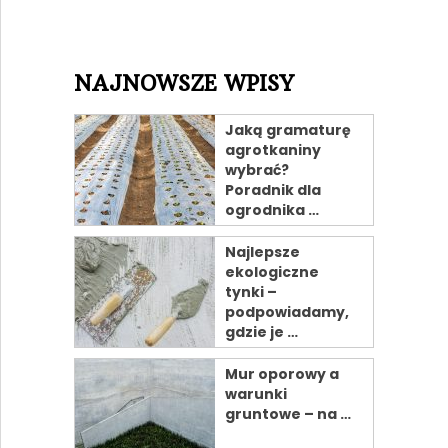
NAJNOWSZE WPISY
Jaką gramaturę
agrotkaniny
wybrać?
Poradnik dla
ogrodnika …
Najlepsze
ekologiczne
tynki –
podpowiadamy,
gdzie je …
Mur oporowy a
warunki
gruntowe – na …