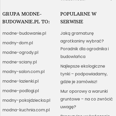
GRUPA MODNE-
POPULARNE W
BUDOWANIE.PL TO:
SERWISIE
modne-budowanie.pl
Jaką gramaturę
agrotkaniny wybrać?
modny-dom.pl
Poradnik dla ogrodnika i
modne-ogrody.pl
budowlańca
modne-sciany.pl
Najlepsze ekologiczne
modny-salon.com.pl
tynki – podpowiadamy,
modne-lazienki.pl
gdzie je zamówisz!
modne-podlogi.pl
Mur oporowy a warunki
gruntowe – na co zwrócić
modny-pokojdziecka.pl
uwagę?
modna-kuchnia.com.pl