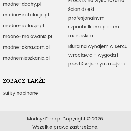
Precyzyjne wykończenie
modne-dachy.pl
ścian dzięki
modne-instalacje.pl
profesjonalnym
modne-izolacje.pl
szpachelkom i pacom
murarskim
modne-malowanie.pl
Biura na wynajem w sercu
modne-okna.com.pl
Wrocławia – wygoda i
modnemieszkania.pl
prestiż w jednym miejscu
ZOBACZ TAKŻE
Sufity napinane
Modny-Dom.pl
Copyright © 2026.
Wszelkie prawa zastrzeżone.