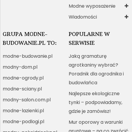
Modne wyposażenie
Wiadomości
GRUPA MODNE-
POPULARNE W
BUDOWANIE.PL TO:
SERWISIE
modne-budowanie.pl
Jaką gramaturę
agrotkaniny wybrać?
modny-dom.pl
Poradnik dla ogrodnika i
modne-ogrody.pl
budowlańca
modne-sciany.pl
Najlepsze ekologiczne
modny-salon.com.pl
tynki – podpowiadamy,
modne-lazienki.pl
gdzie je zamówisz!
modne-podlogi.pl
Mur oporowy a warunki
gruntowe – na co zwrócić