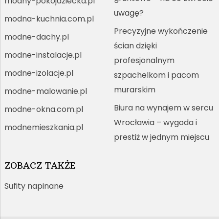
modny-pokojdziecka.pl
uwagę?
modna-kuchnia.com.pl
Precyzyjne wykończenie
modne-dachy.pl
ścian dzięki
modne-instalacje.pl
profesjonalnym
modne-izolacje.pl
szpachelkom i pacom
murarskim
modne-malowanie.pl
Biura na wynajem w sercu
modne-okna.com.pl
Wrocławia – wygoda i
modnemieszkania.pl
prestiż w jednym miejscu
ZOBACZ TAKŻE
Sufity napinane