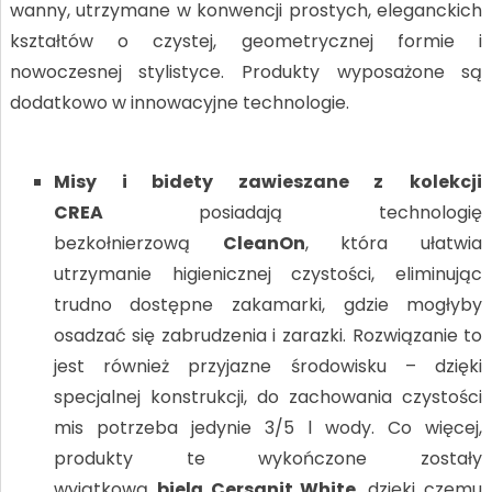
wanny, utrzymane w konwencji prostych, eleganckich
kształtów o czystej, geometrycznej formie i
nowoczesnej stylistyce. Produkty wyposażone są
dodatkowo w innowacyjne technologie.
Misy i bidety zawieszane z
kolekcji
CREA
posiadają technologię
bezkołnierzową
CleanOn
, która ułatwia
utrzymanie higienicznej czystości, eliminując
trudno dostępne zakamarki, gdzie mogłyby
osadzać się zabrudzenia i zarazki. Rozwiązanie to
jest również przyjazne środowisku – dzięki
specjalnej konstrukcji, do zachowania czystości
mis potrzeba jedynie 3/5 l wody. Co więcej,
produkty te wykończone zostały
wyjątkową
bielą Cersanit White
, dzięki czemu