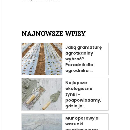
NAJNOWSZE WPISY
Jaką gramaturę
agrotkaniny
wybrać?
Poradnik dla
ogrodnika …
Najlepsze
ekologiczne
tynki –
podpowiadamy,
gdzie je …
Mur oporowy a
warunki
gruntowe – na …