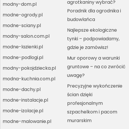
agrotkaniny wybrać?
modny-dom.pl
Poradnik dla ogrodnika i
modne-ogrody.pl
budowlańca
modne-sciany.pl
Najlepsze ekologiczne
modny-salon.com.pl
tynki – podpowiadamy,
modne-lazienki.pl
gdzie je zamówisz!
modne-podlogi.pl
Mur oporowy a warunki
gruntowe – na co zwrócić
modny-pokojdziecka.pl
uwagę?
modna-kuchnia.com.pl
Precyzyjne wykończenie
modne-dachy.pl
ścian dzięki
modne-instalacje.pl
profesjonalnym
modne-izolacje.pl
szpachelkom i pacom
murarskim
modne-malowanie.pl