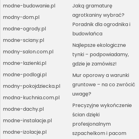
modne-budowanie.pl
Jaką gramaturę
agrotkaniny wybrać?
modny-dom.pl
Poradnik dla ogrodnika i
modne-ogrody.pl
budowlańca
modne-sciany.pl
Najlepsze ekologiczne
modny-salon.com.pl
tynki – podpowiadamy,
modne-lazienki.pl
gdzie je zamówisz!
modne-podlogi.pl
Mur oporowy a warunki
gruntowe – na co zwrócić
modny-pokojdziecka.pl
uwagę?
modna-kuchnia.com.pl
Precyzyjne wykończenie
modne-dachy.pl
ścian dzięki
modne-instalacje.pl
profesjonalnym
modne-izolacje.pl
szpachelkom i pacom