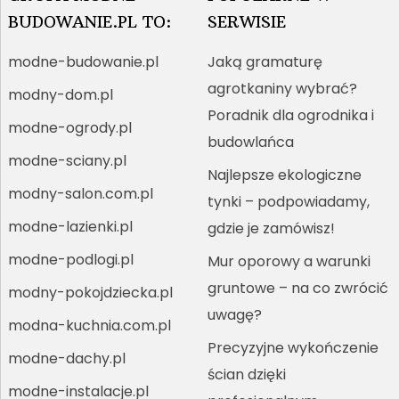
BUDOWANIE.PL TO:
SERWISIE
modne-budowanie.pl
Jaką gramaturę
agrotkaniny wybrać?
modny-dom.pl
Poradnik dla ogrodnika i
modne-ogrody.pl
budowlańca
modne-sciany.pl
Najlepsze ekologiczne
modny-salon.com.pl
tynki – podpowiadamy,
modne-lazienki.pl
gdzie je zamówisz!
modne-podlogi.pl
Mur oporowy a warunki
gruntowe – na co zwrócić
modny-pokojdziecka.pl
uwagę?
modna-kuchnia.com.pl
Precyzyjne wykończenie
modne-dachy.pl
ścian dzięki
modne-instalacje.pl