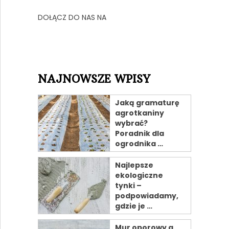
DOŁĄCZ DO NAS NA
NAJNOWSZE WPISY
Jaką gramaturę
agrotkaniny
wybrać?
Poradnik dla
ogrodnika …
Najlepsze
ekologiczne
tynki –
podpowiadamy,
gdzie je …
Mur oporowy a