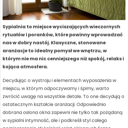
Sypialnia to miejsce wyciszających wieczornych
rytuałów i poranków, które powinny wprowadzać
nas w dobry nastój. Klasyczne, stonowane
aranżacje to idealny pomysł we wnętrzu, w
którym nie ma nic cenniejszego niż spokój, relaks i
kojąca atmosfera.
Decydując o wystroju i elementach wyposażenia w
miejscu, w którym odpoczywamy i śpimy, warto
zwrócić uwagę na wszystkie detale. To one decydują o
ostatecznym kształcie aranżacji. Odpowiednio
dobrana osłona okna zapewni nie tylko tak pożądaną
w sypialni intymność, ale i podkreśli styl całego