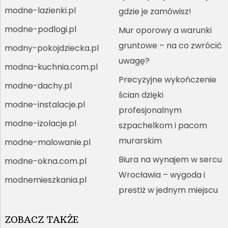
modne-lazienki.pl
gdzie je zamówisz!
modne-podlogi.pl
Mur oporowy a warunki
gruntowe – na co zwrócić
modny-pokojdziecka.pl
uwagę?
modna-kuchnia.com.pl
Precyzyjne wykończenie
modne-dachy.pl
ścian dzięki
modne-instalacje.pl
profesjonalnym
modne-izolacje.pl
szpachelkom i pacom
murarskim
modne-malowanie.pl
Biura na wynajem w sercu
modne-okna.com.pl
Wrocławia – wygoda i
modnemieszkania.pl
prestiż w jednym miejscu
ZOBACZ TAKŻE