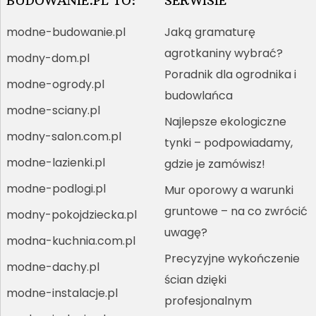
BUDOWANIE.PL TO:
SERWISIE
modne-budowanie.pl
Jaką gramaturę
agrotkaniny wybrać?
modny-dom.pl
Poradnik dla ogrodnika i
modne-ogrody.pl
budowlańca
modne-sciany.pl
Najlepsze ekologiczne
modny-salon.com.pl
tynki – podpowiadamy,
modne-lazienki.pl
gdzie je zamówisz!
modne-podlogi.pl
Mur oporowy a warunki
gruntowe – na co zwrócić
modny-pokojdziecka.pl
uwagę?
modna-kuchnia.com.pl
Precyzyjne wykończenie
modne-dachy.pl
ścian dzięki
modne-instalacje.pl
profesjonalnym