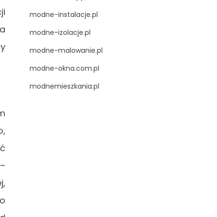
ji
modne-instalacje.pl
a
modne-izolacje.pl
my
modne-malowanie.pl
modne-okna.com.pl
modnemieszkania.pl
ym
o,
ać
 –
j,
 o