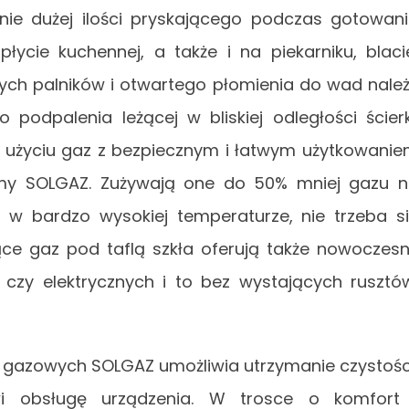
nie dużej ilości pryskającego podczas gotowan
łycie kuchennej, a także i na piekarniku, blaci
cych palników i otwartego płomienia do wad nale
odpalenia leżącej w bliskiej odległości ścierk
 w użyciu gaz z bezpiecznym i łatwym użytkowani
irmy SOLGAZ. Zużywają one do 50% mniej gazu n
u w bardzo wysokiej temperaturze, nie trzeba s
jące gaz pod taflą szkła oferują także nowoczes
 czy elektrycznych i to bez wystających rusztó
t gazowych SOLGAZ umożliwia utrzymanie czystośc
twi obsługę urządzenia. W trosce o komfort