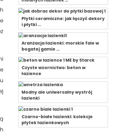
modnych łazienek …
ch
Płytki ceramiczne: jak łączyć dekory
ze
i płytki …
eż
Aranżacja łazienki: morskie fale w
bogatej gamie …
mi
Czyste wzornictwo: beton w
ie
łazience
tu
ej
Modny ale uniwersalny wystrój
łazienki
Czarno-białe łazienki: kolekcje
ją
płytek łazienkowych
ch