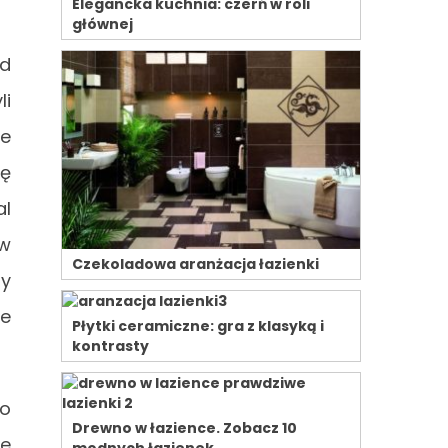
Elegancka kuchnia: czerń w roli
głównej
od
li
ce
ię
al
 w
Czekoladowa aranżacja łazienki
ty
ie
Płytki ceramiczne: gra z klasyką i
kontrasty
do
Drewno w łazience. Zobacz 10
le