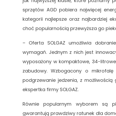
jak najwyższej klasie, które poznamy 
sprzętów AGD pobiera najwięcej energi
kategorii najlepsze oraz najbardziej 
choć popularnością przewyższa go piekar
– Oferta SOLGAZ umożliwia dobrani
wymagań. Jednym z nich jest innowacy
wyposażony w kompaktowe, 34-litrowe w
zabudowy. Wzbogacony o mikrofalę o
podgrzewanie jedzenia, z możliwością
ekspertka firmy SOLGAZ.
Równie popularnym wyborem są piek
gwarantują prawdziwy ratunek dla dom