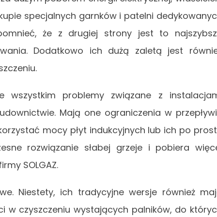
kupie specjalnych garnków i patelni dedykowany
mnieć, że z drugiej strony jest to najszybs
owania. Dodatkowo ich dużą zaletą jest równi
zczeniu.
e wszystkim problemy związane z instalacja
udownictwie. Mają one ograniczenia w przepływ
orzystać mocy płyt indukcyjnych lub ich po pros
sne rozwiązanie słabej grzeje i pobiera więc
 firmy SOLGAZ.
e. Niestety, ich tradycyjne wersje również ma
ci w czyszczeniu wystających palników, do który