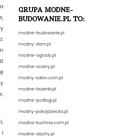
ia
GRUPA MODNE-
e,
BUDOWANIE.PL TO:
ży
modne-budowanie.pl
i.
modny-dom.pl
em
modne-ogrody.pl
iż
modne-sciany.pl
ię
modny-salon.com.pl
ny
modne-lazienki.pl
w,
modne-podlogi.pl
modny-pokojdziecka.pl
i,
modna-kuchnia.com.pl
 i
modne-dachy.pl