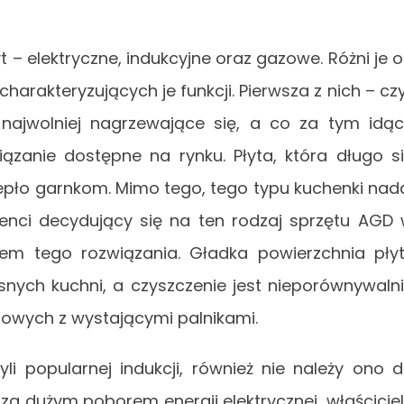
– elektryczne, indukcyjne oraz gazowe. Różni je 
 charakteryzujących je funkcji. Pierwsza z nich – czy
e najwolniej nagrzewające się, a co za tym idą
iązanie dostępne na rynku. Płyta, która długo s
pło garnkom. Mimo tego, tego typu kuchenki nad
lienci decydujący się na ten rodzaj sprzętu AGD
ądem tego rozwiązania. Gładka powierzchnia pły
snych kuchni, a czyszczenie jest nieporównywaln
zowych z wystającymi palnikami.
li popularnej indukcji, również nie należy ono 
za dużym poborem energii elektrycznej, właścicie