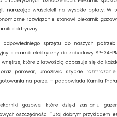
po alfabetycznych oznaczeniach. Piekarnik spośr
i, narażając właścicieli na wysokie opłaty. W t
ekonomiczne rozwiązanie stanowi piekarnik gazow
nik elektryczny.
e odpowiedniego sprzętu do naszych potrzeb
jny piekarnik elektryczny do zabudowy SP-34-P
nętrze, które z łatwością dopasuje się do każd
raz parowar, umożliwia szybkie rozmrażanie
 gotowania na parze. – podpowiada Kamila Prała
arniki gazowe, które dzięki zasilaniu gaz
owych oszczędności. Tutaj dobrym przykładem je