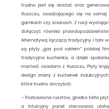
trudno jest się dostać oraz generowa
tłuszczu, osadzającego się na samej p
garnkach czy ścianach. Z racji wystają
dołączyć również prawdopodobieństwo p
Alternatywą łączącą tradycyjny i tani
są płyty „gaz pod szkłem” polskiej f
tradycyjna kuchenka, a dzięki spalani
martwić osadami z tłuszczu. Płyty kry
design znany z kuchenek indukcyjnych
które trudno doczyścić.
– Pozbawiona rusztów, gładka tafla pły
a intuicyjny panel sterowania uła