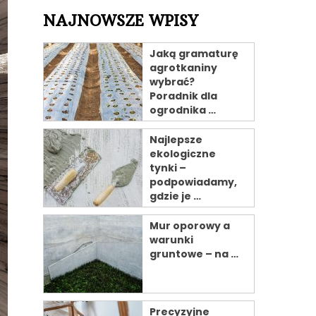
NAJNOWSZE WPISY
Jaką gramaturę
agrotkaniny
wybrać?
Poradnik dla
ogrodnika …
Najlepsze
ekologiczne
tynki –
podpowiadamy,
gdzie je …
Mur oporowy a
warunki
gruntowe – na …
Precyzyjne