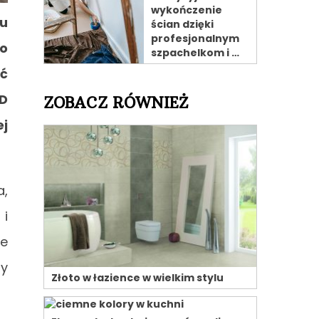
wykończenie
iu
ścian dzięki
profesjonalnym
to
szpachelkom i …
ć
GD
ZOBACZ RÓWNIEŻ
ej
a,
 i
e
ty
Złoto w łazience w wielkim stylu