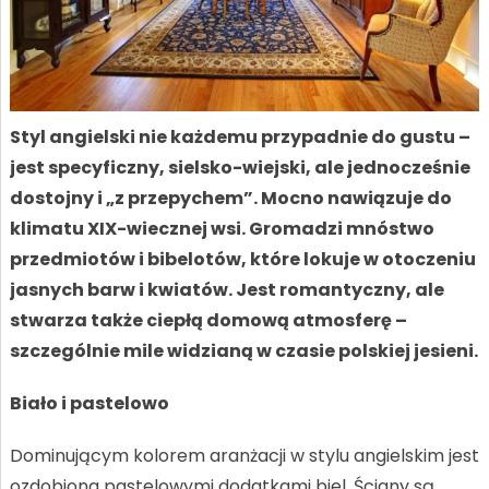
Styl angielski nie każdemu przypadnie do gustu –
jest specyficzny, sielsko-wiejski, ale jednocześnie
dostojny i „z przepychem”. Mocno nawiązuje do
klimatu XIX-wiecznej wsi. Gromadzi mnóstwo
przedmiotów i bibelotów, które lokuje w otoczeniu
jasnych barw i kwiatów. Jest romantyczny, ale
stwarza także ciepłą domową atmosferę –
szczególnie mile widzianą w czasie polskiej jesieni.
Biało i pastelowo
Dominującym kolorem aranżacji w stylu angielskim jest
ozdobiona pastelowymi dodatkami biel. Ściany są