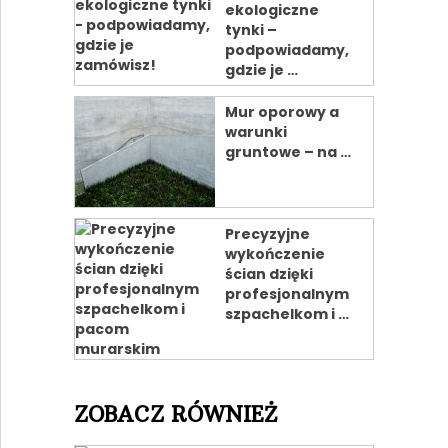
ekologiczne
tynki –
podpowiadamy,
gdzie je …
Mur oporowy a
warunki
gruntowe – na …
Precyzyjne
wykończenie
ścian dzięki
profesjonalnym
szpachelkom i …
ZOBACZ RÓWNIEŻ