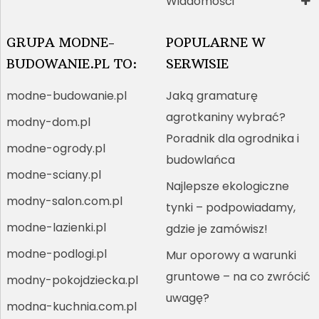
Wiadomości
GRUPA MODNE-
POPULARNE W
BUDOWANIE.PL TO:
SERWISIE
modne-budowanie.pl
Jaką gramaturę
agrotkaniny wybrać?
modny-dom.pl
Poradnik dla ogrodnika i
modne-ogrody.pl
budowlańca
modne-sciany.pl
Najlepsze ekologiczne
modny-salon.com.pl
tynki – podpowiadamy,
modne-lazienki.pl
gdzie je zamówisz!
modne-podlogi.pl
Mur oporowy a warunki
gruntowe – na co zwrócić
modny-pokojdziecka.pl
uwagę?
modna-kuchnia.com.pl