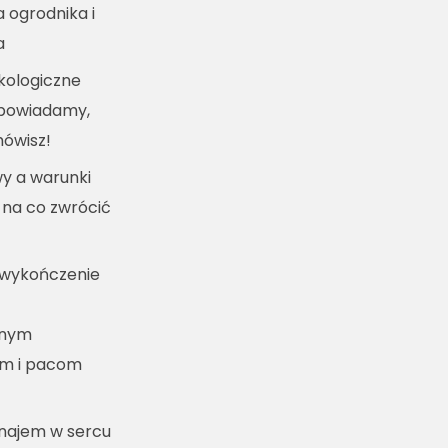
a ogrodnika i
a
kologiczne
dpowiadamy,
mówisz!
y a warunki
 na co zwrócić
 wykończenie
lnym
m i pacom
ynajem w sercu