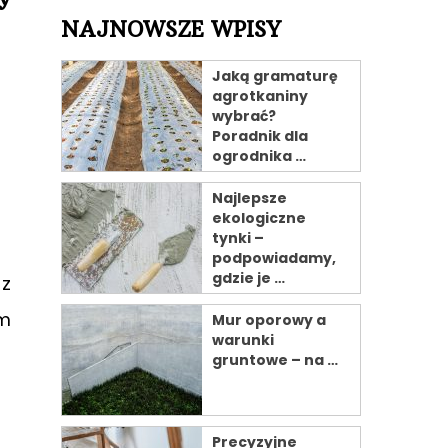
NAJNOWSZE WPISY
Jaką gramaturę
agrotkaniny
wybrać?
Poradnik dla
ogrodnika …
Najlepsze
ekologiczne
tynki –
podpowiadamy,
gdzie je …
 z
ym
Mur oporowy a
warunki
gruntowe – na …
Precyzyjne