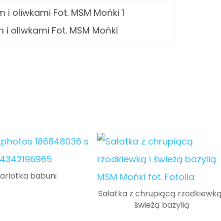
m i oliwkami Fot. MSM Mońki
arlotka babuni
Sałatka z chrupiącą rzodkiewką
świeżą bazylią