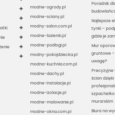
Poradnik dl
modne-ogrody.pl
budowlańc
modne-sciany.pl
Najlepsze e
modny-salon.com.pl
atki
tynki – po
modne-lazienki.pl
gdzie je za
nie
modne-podlogi.pl
Mur oporow
enie
gruntowe –
modny-pokojdziecka.pl
uwagę?
modna-kuchnia.com.pl
Precyzyjne
modne-dachy.pl
ścian dzięki
modne-instalacje.pl
profesjona
modne-izolacje.pl
szpachelko
murarskim
modne-malowanie.pl
Biura na w
modne-okna.com.pl