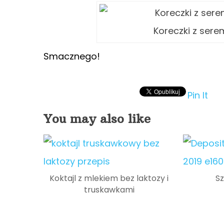
Koreczki z sere
Smacznego!
Pin It
You may also like
Koktajl z mlekiem bez laktozy i
Sz
truskawkami