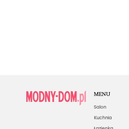
MENU
Salon
Kuchnia
Łazienka