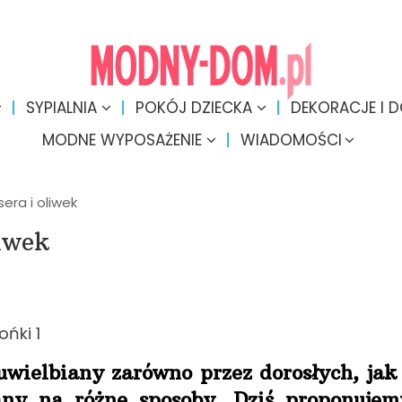
SYPIALNIA
POKÓJ DZIECKA
DEKORACJE I 
MODNE WYPOSAŻENIE
WIADOMOŚCI
sera i oliwek
liwek
 uwielbiany zarówno przez dorosłych, jak 
ny na różne sposoby. Dziś proponujem