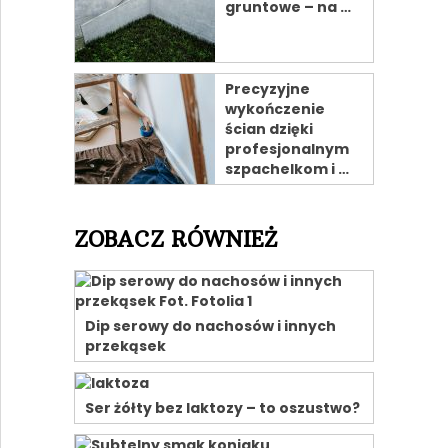
gruntowe – na …
Precyzyjne
wykończenie
ścian dzięki
profesjonalnym
szpachelkom i …
ZOBACZ RÓWNIEŻ
Dip serowy do nachosów i innych
przekąsek
Ser żółty bez laktozy – to oszustwo?