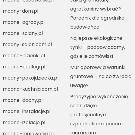
agrotkaniny wybrać?
modny-dom.pl
Poradnik dla ogrodnika i
modne-ogrody.pl
budowlańca
modne-sciany.pl
Najlepsze ekologiczne
modny-salon.com.pl
tynki – podpowiadamy,
modne-lazienki.pl
gdzie je zamówisz!
modne-podlogi.pl
Mur oporowy a warunki
gruntowe – na co zwrócić
modny-pokojdziecka.pl
uwagę?
modna-kuchnia.com.pl
Precyzyjne wykończenie
modne-dachy.pl
ścian dzięki
modne-instalacje.pl
profesjonalnym
modne-izolacje.pl
szpachelkom i pacom
murarskim
modne-malowanie.pl