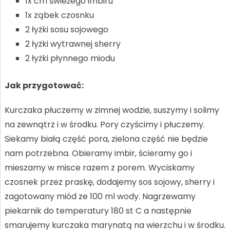
1x cm świeżego imbiru
1x ząbek czosnku
2 łyżki sosu sojowego
2 łyżki wytrawnej sherry
2 łyżki płynnego miodu
Jak przygotować:
Kurczaka płuczemy w zimnej wodzie, suszymy i solimy
na zewnątrz i w środku. Pory czyścimy i płuczemy.
Siekamy białą część pora, zielona część nie będzie
nam potrzebna. Obieramy imbir, ścieramy go i
mieszamy w misce razem z porem. Wyciskamy
czosnek przez praskę, dodajemy sos sojowy, sherry i
zagotowany miód ze 100 ml wody. Nagrzewamy
piekarnik do temperatury 180 st C a następnie
smarujemy kurczaka marynatą na wierzchu i w środku.