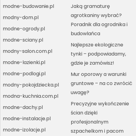
modne-budowanie.pl
Jaką gramaturę
agrotkaniny wybrać?
modny-dom.pl
Poradnik dla ogrodnika i
modne-ogrody.pl
budowlańca
modne-sciany.pl
Najlepsze ekologiczne
modny-salon.com.pl
tynki – podpowiadamy,
modne-lazienki.pl
gdzie je zamówisz!
modne-podlogi.pl
Mur oporowy a warunki
gruntowe – na co zwrócić
modny-pokojdziecka.pl
uwagę?
modna-kuchnia.com.pl
Precyzyjne wykończenie
modne-dachy.pl
ścian dzięki
modne-instalacje.pl
profesjonalnym
modne-izolacje.pl
szpachelkom i pacom