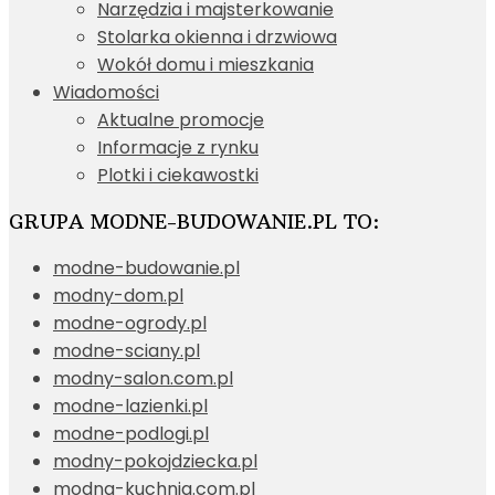
Narzędzia i majsterkowanie
Stolarka okienna i drzwiowa
Wokół domu i mieszkania
Wiadomości
Aktualne promocje
Informacje z rynku
Plotki i ciekawostki
GRUPA MODNE-BUDOWANIE.PL TO:
modne-budowanie.pl
modny-dom.pl
modne-ogrody.pl
modne-sciany.pl
modny-salon.com.pl
modne-lazienki.pl
modne-podlogi.pl
modny-pokojdziecka.pl
modna-kuchnia.com.pl