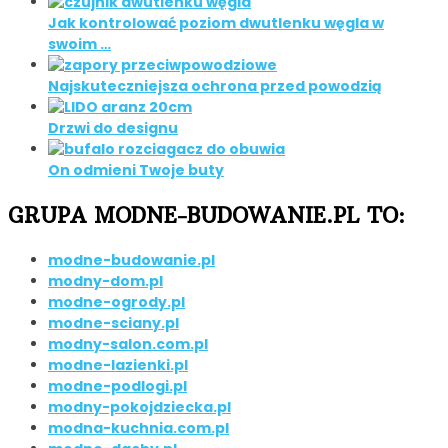
Jak kontrolować poziom dwutlenku węgla w
swoim …
Najskuteczniejsza ochrona przed powodzią
Drzwi do designu
On odmieni Twoje buty
GRUPA MODNE-BUDOWANIE.PL TO:
modne-budowanie.pl
modny-dom.pl
modne-ogrody.pl
modne-sciany.pl
modny-salon.com.pl
modne-lazienki.pl
modne-podlogi.pl
modny-pokojdziecka.pl
modna-kuchnia.com.pl