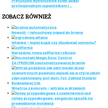
Precyzyjne wykończenie ścian dzięki
profesjonalnym szpachelkom i …
ZOBACZ RÓWNIEŻ
Nowość – łańcuchowy napęd do bramy
Altanka – lepiej kupić czy zbudować samemu?
Narzędzia: nowa szlifierka rolkowa
ZA i PRZECIW zautomatyzowanej bramie
Wnętrze z kolorem – witraże w drzwiach
Listwy przypodłogowe: elegancki sposób na
prowadzenie instalacji