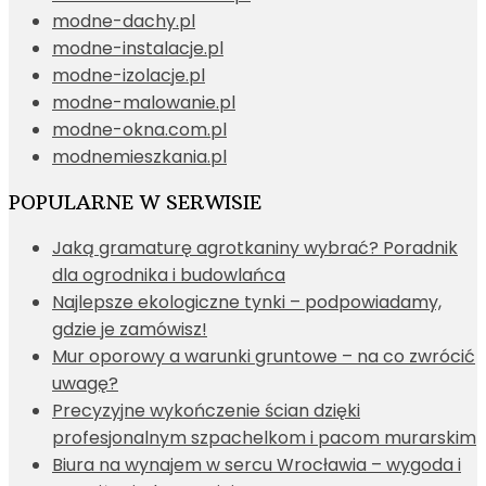
modne-dachy.pl
modne-instalacje.pl
modne-izolacje.pl
modne-malowanie.pl
modne-okna.com.pl
modnemieszkania.pl
POPULARNE W SERWISIE
Jaką gramaturę agrotkaniny wybrać? Poradnik
dla ogrodnika i budowlańca
Najlepsze ekologiczne tynki – podpowiadamy,
gdzie je zamówisz!
Mur oporowy a warunki gruntowe – na co zwrócić
uwagę?
Precyzyjne wykończenie ścian dzięki
profesjonalnym szpachelkom i pacom murarskim
Biura na wynajem w sercu Wrocławia – wygoda i