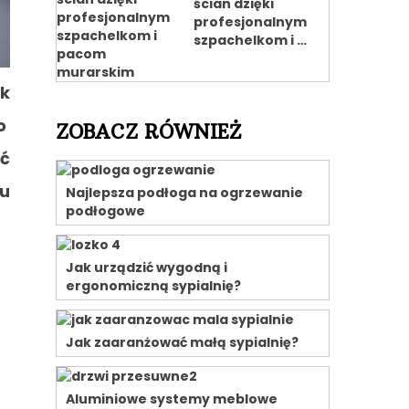
ścian dzięki
profesjonalnym
szpachelkom i …
ek
o
ZOBACZ RÓWNIEŻ
ć
 u
Najlepsza podłoga na ogrzewanie
podłogowe
Jak urządzić wygodną i
ergonomiczną sypialnię?
Jak zaaranżować małą sypialnię?
Aluminiowe systemy meblowe