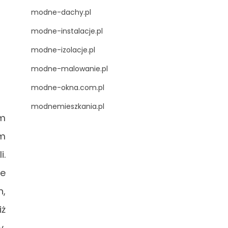
modne-dachy.pl
modne-instalacje.pl
modne-izolacje.pl
modne-malowanie.pl
modne-okna.com.pl
modnemieszkania.pl
m
ym
i.
ie
h,
iż
y,