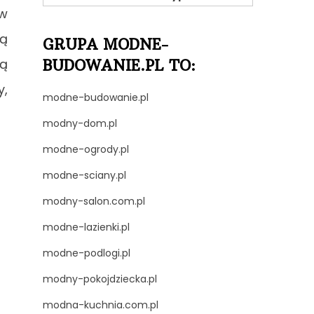
 w
ną
GRUPA MODNE-
są
BUDOWANIE.PL TO:
y,
modne-budowanie.pl
modny-dom.pl
modne-ogrody.pl
modne-sciany.pl
modny-salon.com.pl
modne-lazienki.pl
modne-podlogi.pl
modny-pokojdziecka.pl
modna-kuchnia.com.pl