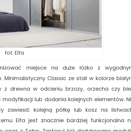
fot. Elfa
ganizować miejsce na duże łóżko z wygodny
Minimalistyczny Classic ze stali w kolorze biał
z drewna w odcieniu brzozy, orzecha czy biel
 modyfikacji lub dodania kolejnych elementów. N
y zawiesić kolejną półkę lub kosz na listwac
mu Elfa jest znacznie bardziej funkcjonalna n
ę wraz z Tobą. Zastosuj też dedykowane moduł