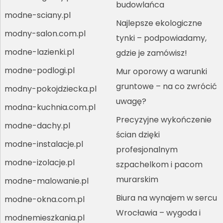
budowlańca
modne-sciany.pl
Najlepsze ekologiczne
modny-salon.com.pl
tynki – podpowiadamy,
modne-lazienki.pl
gdzie je zamówisz!
modne-podlogi.pl
Mur oporowy a warunki
gruntowe – na co zwrócić
modny-pokojdziecka.pl
uwagę?
modna-kuchnia.com.pl
Precyzyjne wykończenie
modne-dachy.pl
ścian dzięki
modne-instalacje.pl
profesjonalnym
modne-izolacje.pl
szpachelkom i pacom
murarskim
modne-malowanie.pl
Biura na wynajem w sercu
modne-okna.com.pl
Wrocławia – wygoda i
modnemieszkania.pl