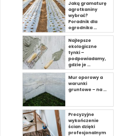
Jaką gramaturę
agrotkaniny
wybrać?
Poradnik dla
ogrodnika …
Najlepsze
ekologiczne
tynki –
podpowiadamy,
gdzie je …
Mur oporowy a
warunki
gruntowe – na …
Precyzyjne
wykończenie
ścian dzięki
profesjonalnym