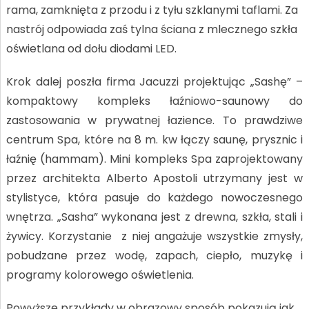
rama, zamknięta z przodu i z tyłu szklanymi taflami. Za
nastrój odpowiada zaś tylna ściana z mlecznego szkła
oświetlana od dołu diodami LED.
Krok dalej poszła firma Jacuzzi projektując „Sashę” –
kompaktowy kompleks łaźniowo-saunowy do
zastosowania w prywatnej łazience. To prawdziwe
centrum Spa, które na 8 m. kw łączy saunę, prysznic i
łaźnię (hammam). Mini kompleks Spa zaprojektowany
przez architekta Alberto Apostoli utrzymany jest w
stylistyce, która pasuje do każdego nowoczesnego
wnętrza. „Sasha” wykonana jest z drewna, szkła, stali i
żywicy. Korzystanie z niej angażuje wszystkie zmysły,
pobudzane przez wodę, zapach, ciepło, muzykę i
programy kolorowego oświetlenia.
Powyższe przykłady w obrazowy sposób pokazują jak