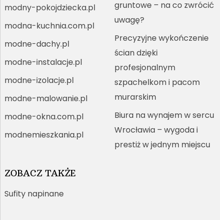
gruntowe – na co zwrócić
modny-pokojdziecka.pl
uwagę?
modna-kuchnia.com.pl
Precyzyjne wykończenie
modne-dachy.pl
ścian dzięki
modne-instalacje.pl
profesjonalnym
modne-izolacje.pl
szpachelkom i pacom
murarskim
modne-malowanie.pl
Biura na wynajem w sercu
modne-okna.com.pl
Wrocławia – wygoda i
modnemieszkania.pl
prestiż w jednym miejscu
ZOBACZ TAKŻE
Sufity napinane