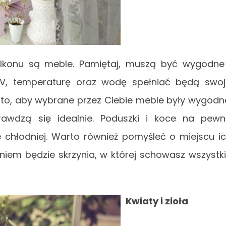
lkonu są meble. Pamiętaj, muszą być wygodne
UV, temperaturę oraz wodę spełniać będą swo
a to, aby wybrane przez Ciebie meble były wygodn
rawdzą się idealnie. Poduszki i koce na pew
e chłodniej. Warto również pomyśleć o miejscu i
iem będzie skrzynia, w której schowasz wszystk
Kwiaty i zioła