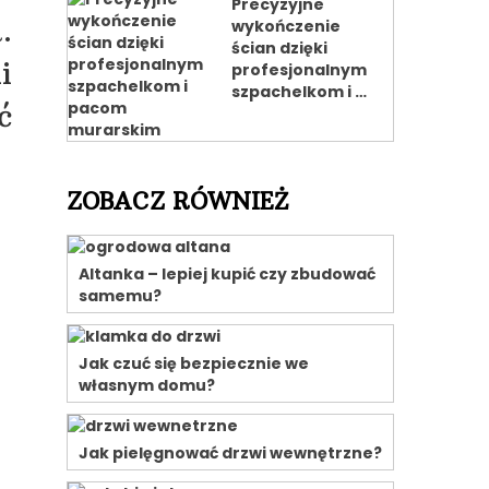
Precyzyjne
.
wykończenie
ścian dzięki
i
profesjonalnym
szpachelkom i …
ć
ZOBACZ RÓWNIEŻ
Altanka – lepiej kupić czy zbudować
samemu?
Jak czuć się bezpiecznie we
własnym domu?
Jak pielęgnować drzwi wewnętrzne?