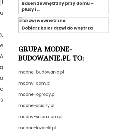
j!
Basen zewnętrzny przy domu –
plusy i …
ku
Dobierz kolor drzwi do wnętrza
e,
ie
GRUPA MODNE-
A
BUDOWANIE.PL TO:
dą
modne-budowanie.pl
a
modny-dom.pl
ać
modne-ogrody.pl
s
modne-sciany.pl
modny-salon.com.pl
modne-lazienki.pl