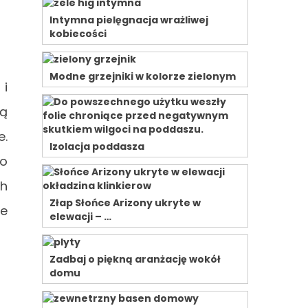
Intymna pielęgnacja wrażliwej
kobiecości
Modne grzejniki w kolorze zielonym
 i
ją
e.
Izolacja poddasza
no
ch
Złap Słońce Arizony ukryte w
ie
elewacji – …
Zadbaj o piękną aranżację wokół
domu