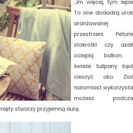
…im więcej, tym lepie
To one dodadzą uro
aranżowanej
przestrzeni. Petuni
stokrotki czy azal
ocieplą balkon. 
świeże tulipany bę
cieszyć oko. Zioł
natomiast wykorzyst
możesz podcza
 mięty stworzy przyjemną aurę.