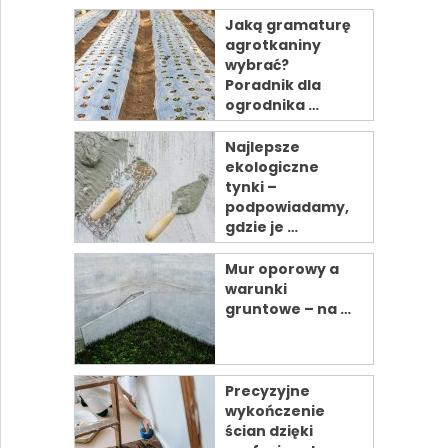
Jaką gramaturę
agrotkaniny
wybrać?
Poradnik dla
ogrodnika …
Najlepsze
ekologiczne
tynki –
podpowiadamy,
gdzie je …
Mur oporowy a
warunki
gruntowe – na …
Precyzyjne
wykończenie
ścian dzięki