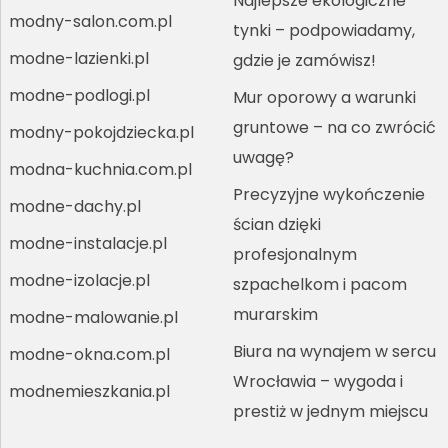
Najlepsze ekologiczne
modny-salon.com.pl
tynki – podpowiadamy,
modne-lazienki.pl
gdzie je zamówisz!
modne-podlogi.pl
Mur oporowy a warunki
gruntowe – na co zwrócić
modny-pokojdziecka.pl
uwagę?
modna-kuchnia.com.pl
Precyzyjne wykończenie
modne-dachy.pl
ścian dzięki
modne-instalacje.pl
profesjonalnym
modne-izolacje.pl
szpachelkom i pacom
murarskim
modne-malowanie.pl
Biura na wynajem w sercu
modne-okna.com.pl
Wrocławia – wygoda i
modnemieszkania.pl
prestiż w jednym miejscu