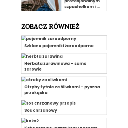
profesjonalnym
szpachelkom i …
ZOBACZ RÓWNIEŻ
Szklane pojemniki żaroodporne
Herbata żurawinowa – samo
zdrowie
Otręby żytnie ze śliwkami – pyszna
przekąska
Sos chrzanowy
Keks serowo-paprykowy z sosem