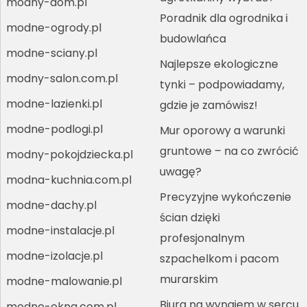
modny-dom.pl
Poradnik dla ogrodnika i
modne-ogrody.pl
budowlańca
modne-sciany.pl
Najlepsze ekologiczne
modny-salon.com.pl
tynki – podpowiadamy,
modne-lazienki.pl
gdzie je zamówisz!
modne-podlogi.pl
Mur oporowy a warunki
gruntowe – na co zwrócić
modny-pokojdziecka.pl
uwagę?
modna-kuchnia.com.pl
Precyzyjne wykończenie
modne-dachy.pl
ścian dzięki
modne-instalacje.pl
profesjonalnym
modne-izolacje.pl
szpachelkom i pacom
murarskim
modne-malowanie.pl
Biura na wynajem w sercu
modne-okna.com.pl