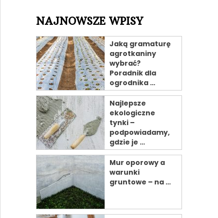
NAJNOWSZE WPISY
Jaką gramaturę
agrotkaniny
wybrać?
Poradnik dla
ogrodnika …
Najlepsze
ekologiczne
tynki –
podpowiadamy,
gdzie je …
Mur oporowy a
warunki
gruntowe – na …