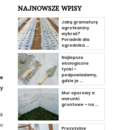
NAJNOWSZE WPISY
Jaką gramaturę
agrotkaniny
wybrać?
Poradnik dla
ogrodnika …
Najlepsze
ekologiczne
tynki –
podpowiadamy,
ce
gdzie je …
y
Mur oporowy a
warunki
gruntowe – na …
ak
aw
Precyzyjne