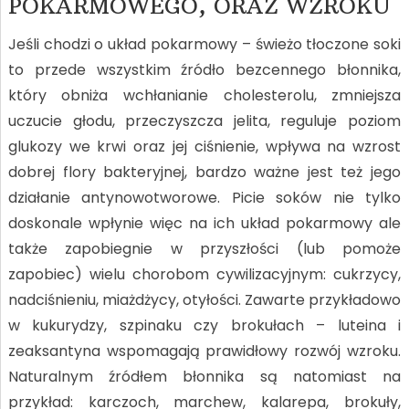
POKARMOWEGO, ORAZ WZROKU
Jeśli chodzi o układ pokarmowy – świeżo tłoczone soki
to przede wszystkim źródło bezcennego błonnika,
który obniża wchłanianie cholesterolu, zmniejsza
uczucie głodu, przeczyszcza jelita, reguluje poziom
glukozy we krwi oraz jej ciśnienie, wpływa na wzrost
dobrej flory bakteryjnej, bardzo ważne jest też jego
działanie antynowotworowe. Picie soków nie tylko
doskonale wpłynie więc na ich układ pokarmowy ale
także zapobiegnie w przyszłości (lub pomoże
zapobiec) wielu chorobom cywilizacyjnym: cukrzycy,
nadciśnieniu, miażdżycy, otyłości. Zawarte przykładowo
w kukurydzy, szpinaku czy brokułach – luteina i
zeaksantyna wspomagają prawidłowy rozwój wzroku.
Naturalnym źródłem błonnika są natomiast na
przykład: karczoch, marchew, kalarepa, brokuły,