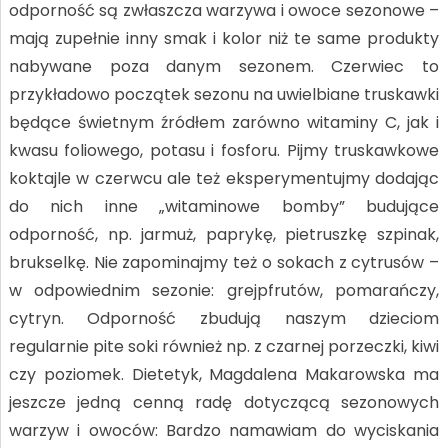
odporność są zwłaszcza warzywa i owoce sezonowe –
mają zupełnie inny smak i kolor niż te same produkty
nabywane poza danym sezonem. Czerwiec to
przykładowo początek sezonu na uwielbiane truskawki
będące świetnym źródłem zarówno witaminy C, jak i
kwasu foliowego, potasu i fosforu. Pijmy truskawkowe
koktajle w czerwcu ale też eksperymentujmy dodając
do nich inne „witaminowe bomby” budujące
odporność, np. jarmuż, paprykę, pietruszkę szpinak,
brukselkę. Nie zapominajmy też o sokach z cytrusów –
w odpowiednim sezonie: grejpfrutów, pomarańczy,
cytryn. Odporność zbudują naszym dzieciom
regularnie pite soki również np. z czarnej porzeczki, kiwi
czy poziomek. Dietetyk, Magdalena Makarowska ma
jeszcze jedną cenną radę dotyczącą sezonowych
warzyw i owoców: Bardzo namawiam do wyciskania