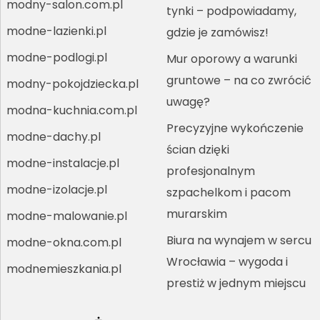
modny-salon.com.pl
tynki – podpowiadamy,
modne-lazienki.pl
gdzie je zamówisz!
modne-podlogi.pl
Mur oporowy a warunki
gruntowe – na co zwrócić
modny-pokojdziecka.pl
uwagę?
modna-kuchnia.com.pl
Precyzyjne wykończenie
modne-dachy.pl
ścian dzięki
modne-instalacje.pl
profesjonalnym
modne-izolacje.pl
szpachelkom i pacom
murarskim
modne-malowanie.pl
Biura na wynajem w sercu
modne-okna.com.pl
Wrocławia – wygoda i
modnemieszkania.pl
prestiż w jednym miejscu