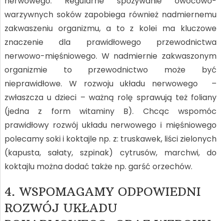
nerwowego. Regularne spożywanie owocowo-
warzywnych soków zapobiega również nadmiernemu
zakwaszeniu organizmu, a to z kolei ma kluczowe
znaczenie dla prawidłowego przewodnictwa
nerwowo-mięśniowego. W nadmiernie zakwaszonym
organizmie to przewodnictwo może być
nieprawidłowe. W rozwoju układu nerwowego –
zwłaszcza u dzieci – ważną rolę sprawują też foliany
(jedna z form witaminy B). Chcąc wspomóc
prawidłowy rozwój układu nerwowego i mięśniowego
polecamy soki i koktajle np. z: truskawek, liści zielonych
(kapusta, sałaty, szpinak) cytrusów, marchwi, do
koktajlu można dodać także np. garść orzechów.
4. WSPOMAGAMY ODPOWIEDNI
ROZWÓJ UKŁADU