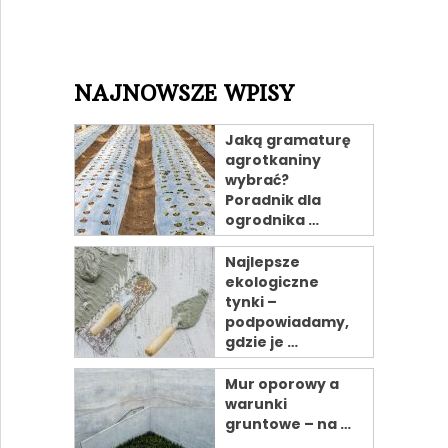
NAJNOWSZE WPISY
Jaką gramaturę
agrotkaniny
wybrać?
Poradnik dla
ogrodnika …
Najlepsze
ekologiczne
tynki –
podpowiadamy,
gdzie je …
Mur oporowy a
warunki
gruntowe – na …